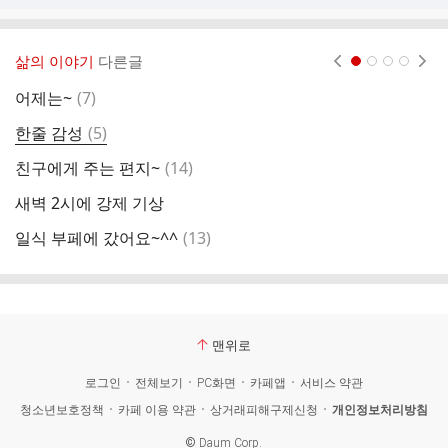
삶의 이야기
다른글
현재페이지 1
2
3
4
댓
어제는~
(
7
)
청
글
댓
한줄 감성
(
5
)
제
글
댓
친구에게 주는 편지~
(
14
)
글
새벽 2시에 강제 기상
모
댓
일식 부페에 갔어요~^^
(
13
)
석
글
맨위로
로그인
전체보기
PC화면
카페앱
서비스 약관
청소년보호정책
카페 이용 약관
상거래피해구제신청
개인정보처리방침
©
Daum Corp.