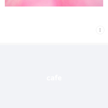
현
재
게
시
글
추
가
기
능
열
기