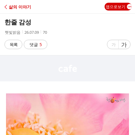
C
삶의 이야기
앱으로보기
A
한줄 감성
F
작
작
조
햇빛밝음
26.07.09
70
성
성
회
E
자
시
수
글
가
글
목록
댓글
5
가
간
자
자
크
크
기
기
크
작
게
게