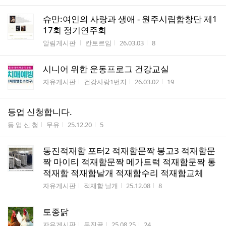
슈만:여인의 사랑과 생애 - 원주시립합창단 제1
17회 정기연주회
게시판명
작성자
작성시간
조회수
알림게시판
칸토르임
26.03.03
8
시니어 위한 운동프로그 건강교실
게시판명
작성자
작성시간
조회수
자유게시판
건강사랑1번지
26.03.02
19
등업 신청합니다.
게시판명
작성자
작성시간
조회수
등 업 신 청
무유
25.12.20
5
동진적재함 포터2 적재함문짝 봉고3 적재함문
짝 마이티 적재함문짝 메가트럭 적재함문짝 통
적재함 적재함날개 적재함수리 적재함교체
게시판명
작성자
작성시간
조회수
자유게시판
적재함 날개
25.12.08
8
토종닭
게시판명
작성자
작성시간
조회수
자유게시판
동진골
25.08.25
24