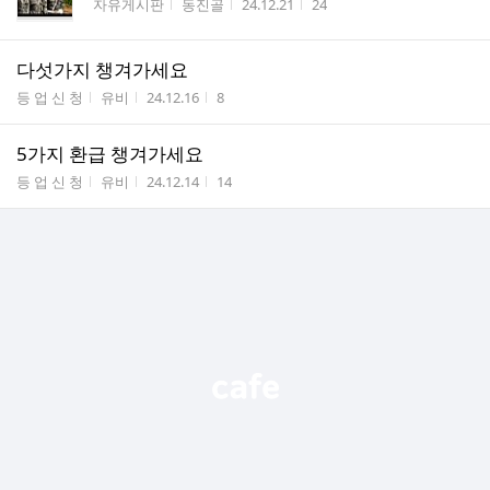
게시판명
작성자
작성시간
조회수
자유게시판
동진골
24.12.21
24
다섯가지 챙겨가세요
게시판명
작성자
작성시간
조회수
등 업 신 청
유비
24.12.16
8
5가지 환급 챙겨가세요
게시판명
작성자
작성시간
조회수
등 업 신 청
유비
24.12.14
14