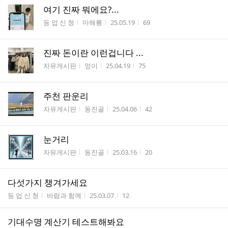
여기 진짜 뭐에요?...
게시판명
작성자
작성시간
조회수
등 업 신 청
마해룡
25.05.19
69
진짜 돈이란 이런겁니다 ...
게시판명
작성자
작성시간
조회수
자유게시판
엉이
25.04.19
75
주천 판운리
게시판명
작성자
작성시간
조회수
자유게시판
동진골
25.04.06
42
눈거리
게시판명
작성자
작성시간
조회수
자유게시판
동진골
25.03.16
20
다섯가지 챙겨가세요
게시판명
작성자
작성시간
조회수
등 업 신 청
바람과 함께
25.03.07
12
기대수명 계산기 테스트해봐요