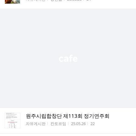
원주시립합창단 제113회 정기연주회
게시판명
작성자
작성시간
조회수
자유게시판
칸토르임
25.05.26
22