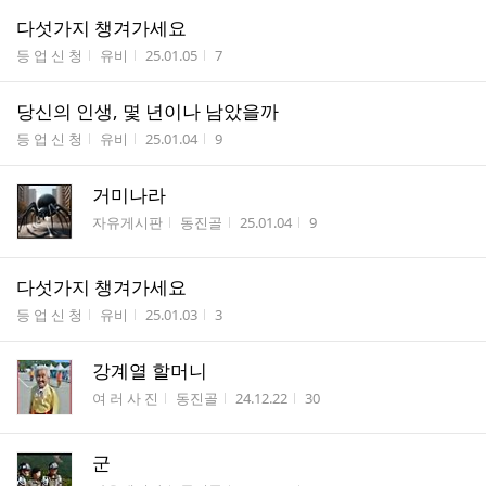
다섯가지 챙겨가세요
게시판명
작성자
작성시간
조회수
등 업 신 청
유비
25.01.05
7
당신의 인생, 몇 년이나 남았을까
게시판명
작성자
작성시간
조회수
등 업 신 청
유비
25.01.04
9
거미나라
게시판명
작성자
작성시간
조회수
자유게시판
동진골
25.01.04
9
다섯가지 챙겨가세요
게시판명
작성자
작성시간
조회수
등 업 신 청
유비
25.01.03
3
강계열 할머니
게시판명
작성자
작성시간
조회수
여 러 사 진
동진골
24.12.22
30
군