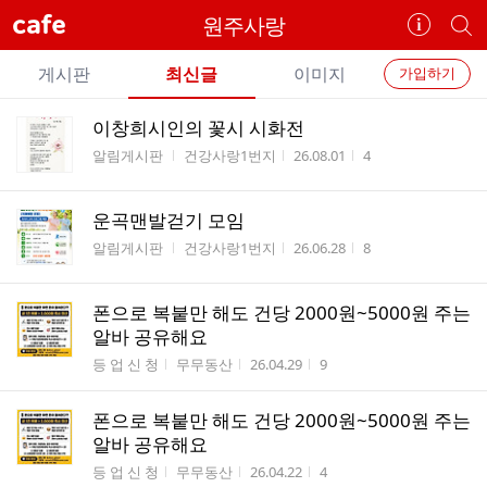
cafe
원주사랑
카
개
페
별
개
정
카
게시판
최신글
이미지
가입하기
보
별
페
전
전
보
검
이창희시인의 꽃시 시화전
카
체
기
색
체
게시판명
작성자
작성시간
조회수
알림게시판
건강사랑1번지
26.08.01
4
페
글
글
리
메
스
운곡맨발걷기 모임
뉴
트
게시판명
작성자
작성시간
조회수
알림게시판
건강사랑1번지
26.06.28
8
폰으로 복붙만 해도 건당 2000원~5000원 주는
알바 공유해요
게시판명
작성자
작성시간
조회수
등 업 신 청
무무동산
26.04.29
9
폰으로 복붙만 해도 건당 2000원~5000원 주는
알바 공유해요
게시판명
작성자
작성시간
조회수
등 업 신 청
무무동산
26.04.22
4