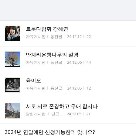
트롯다람쥐 강혜연
게시판명
작성자
작성시간
조회수
자유게시판
동진골
24.12.12
22
반계리은행나무의 설경
게시판명
작성자
작성시간
조회수
자유게시판
동진골
24.12.06
44
육이오
게시판명
작성자
작성시간
조회수
자유게시판
동진골
24.12.05
12
서로 서로 존경하고 우애 합시다
게시판명
작성자
작성시간
조회수
알림게시판
단군...
24.12.05
21
2024년 연말에만 신청가능한데 맞나요?