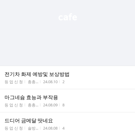
전기차 화제 예방및 보상방법
게시판명
작성자
작성시간
조회수
등 업 신 청
총총...
24.08.10
2
마그네슘 효능과 부작용
게시판명
작성자
작성시간
조회수
등 업 신 청
총총...
24.08.09
8
드디어 금메달 땃네요
게시판명
작성자
작성시간
조회수
등 업 신 청
솔방...
24.08.08
4