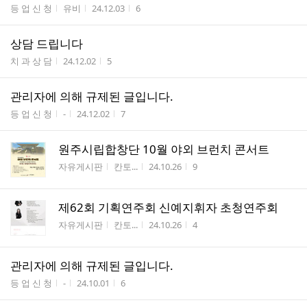
게시판명
작성자
작성시간
조회수
등 업 신 청
유비
24.12.03
6
상담 드립니다
게시판명
작성시간
조회수
치 과 상 담
24.12.02
5
관리자에 의해 규제된 글입니다.
게시판명
작성자
작성시간
조회수
등 업 신 청
-
24.12.02
7
원주시립합창단 10월 야외 브런치 콘서트
게시판명
작성자
작성시간
조회수
자유게시판
칸토...
24.10.26
9
제62회 기획연주회 신예지휘자 초청연주회
게시판명
작성자
작성시간
조회수
자유게시판
칸토...
24.10.26
4
관리자에 의해 규제된 글입니다.
게시판명
작성자
작성시간
조회수
등 업 신 청
-
24.10.01
6