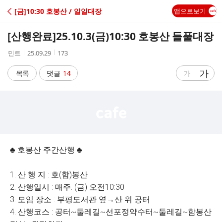
C
[금]10:30 호봉산 / 일일대장
앱으로보기
A
[산행완료]
25.10.3(금)10:30 호봉산 들풀대장
F
작
작
조
민트
25.09.29
173
성
성
회
E
자
시
수
글
가
글
목록
댓글
14
가
간
자
자
크
크
기
기
크
작
게
게
♣ 호봉산 주간산행 ♣
1. 산 행 지 : 호(함)봉산
2. 산행일시 : 매주. (금) 오전10:30
3. 모임 장소 : 부평도서관 옆→산 위 공터
4. 산행코스 : 공터~둘레길~선포정약수터~둘레길~함봉산