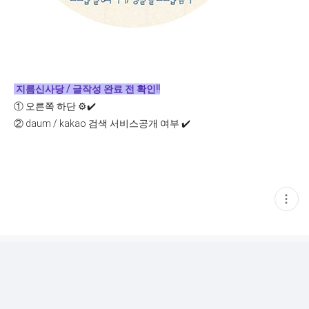
지름신사당 / 글작성 완료 전 확인!!
①
오른쪽 하단 ⚙️✔️
②
daum / kakao 검색 서비스공개 여부 ✔️
현
재
게
시
글
추
가
기
능
열
기