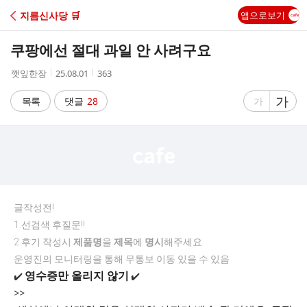
C
지름신사당 🛒
앱으로보기
A
쿠팡에선 절대 과일 안 사려구요
F
작
작
조
깻잎한장
25.08.01
363
성
성
회
E
자
시
수
글
가
글
목록
댓글
28
가
간
자
자
크
크
기
기
크
작
게
게
글작성전!
1.선검색 후질문!!
2.후기 작성시
제품명
을
제목
에
명시
해주세요
운영진의 모니터링을 통해 무통보 이동 있을 수 있음
영수증만 올리지 않기
✔️
✔️
>>