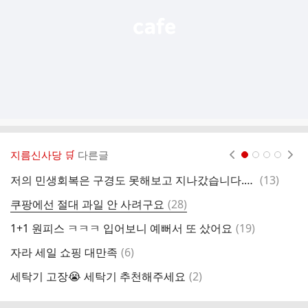
지름신사당 🛒
다른글
현재페이지 1
2
3
4
댓
저의 민생회복은 구경도 못해보고 지나갔습니다.ㅋㅋ
(
13
)
[
글
댓
쿠팡에선 절대 과일 안 사려구요
(
28
)
원
글
댓
1+1 원피스 ㅋㅋㅋ 입어보니 예뻐서 또 샀어요
(
19
)
빌
글
댓
자라 세일 쇼핑 대만족
(
6
)
벨
글
댓
세탁기 고장😭 세탁기 추천해주세요
(
2
)
동
글