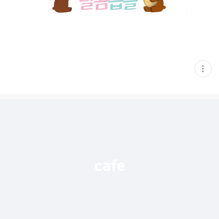
현
재
게
시
글
추
가
기
능
열
기