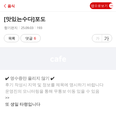
C
음식
앱으로보기
A
[맛있는수다]
포도
F
작
작
조
향기편지
25.09.03
193
성
성
회
E
자
시
수
글
가
글
목록
댓글
6
가
간
자
자
크
크
기
기
크
작
게
게
✔️
영수증만 올리지 않기
✔️
후기 작성시 지역 및 정보를 제목에 명시하기 바랍니다
운영진의 모니터링을 통해 무통보 이동 있을 수 있음
>>
또 생일 타령입니다