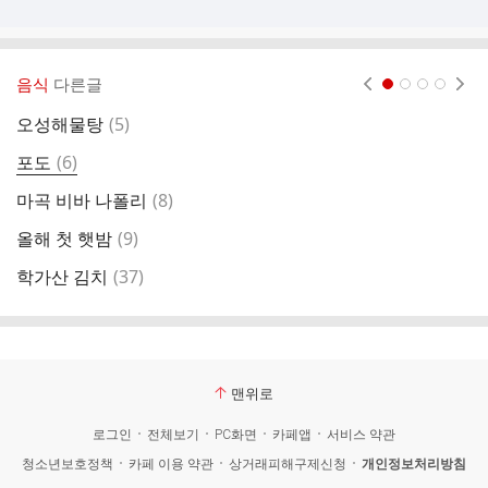
음식
다른글
현재페이지 1
2
3
4
댓
오성해물탕
(
5
)
얼
글
댓
포도
(
6
)
회
글
댓
마곡 비바 나폴리
(
8
)
이
글
댓
올해 첫 햇밤
(
9
)
오
글
댓
학가산 김치
(
37
)
글
맨위로
로그인
전체보기
PC화면
카페앱
서비스 약관
청소년보호정책
카페 이용 약관
상거래피해구제신청
개인정보처리방침