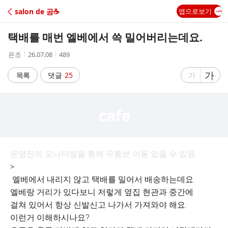
C
salon de 곰☕️
앱으로보기
A
택배를 매번 엘베에서 쓱 밀어버리는데요.
F
작
작
조
은조
26.07.08
489
성
성
회
E
자
시
수
글
가
글
목록
댓글
25
가
간
자
자
크
크
기
기
크
작
게
게
운영진의 모니터링을 통해 무통보 이동 있을 수 있음
>
엘베에서 내리지 않고 택배를 밀어서 배송하는데요.
엘베랑 거리가 있다보니 저렇게 옆집 현관과 중간에
걸쳐 있어서 항상 신발신고 나가서 가져와야 해요.
이런거 이해하시나요?