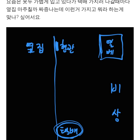
요즘은 옷두 가볍게 입고 있다가 택배 가지러 나갈때마다
옆집 마주칠까 짜증나는데 이런거 가지고 뭐라 하는게
맞나? 싶어서요.