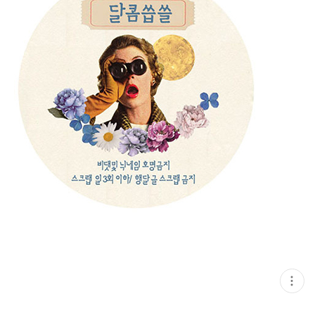
현
재
게
시