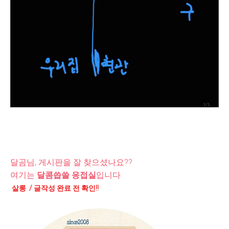
달곰님, 게시판을 잘 찾으셨나요??
여기는
달콤씁쓸 응접실
입니다.
살롱 / 글작성 완료 전 확인!!