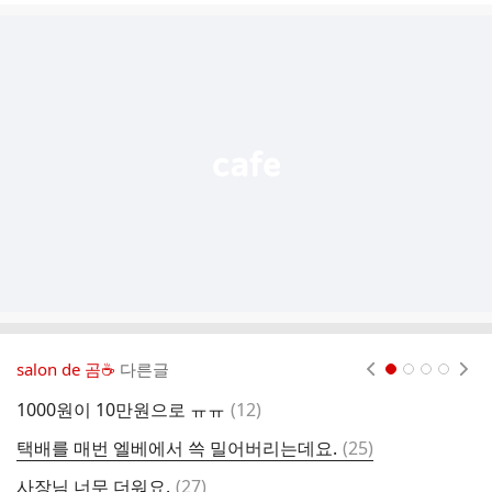
글
추
가
기
능
열
기
salon de 곰☕️
다른글
현재페이지 1
2
3
4
댓
1000원이 10만원으로 ㅠㅠ
(
12
)
아
글
댓
택배를 매번 엘베에서 쓱 밀어버리는데요.
(
25
)
이
글
댓
사장님 너무 더워요.
(
27
)
오