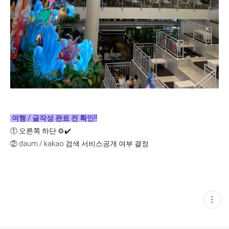
여행 / 글작성 완료 전 확인!!
①
오른쪽 하단 ⚙️✔️
②
daum / kakao 검색 서비스공개 여부 결정
현
재
게
시