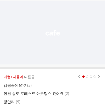
글
추
가
기
능
열
기
여행+나들이
다른글
현재페이지 1
2
3
4
댓
캠핑중에요♡
(
3
)
부
글
댓
인천 송도 포레스트 아웃팅스 왔어요
(
2
)
여
글
댓
광안리
(
9
)