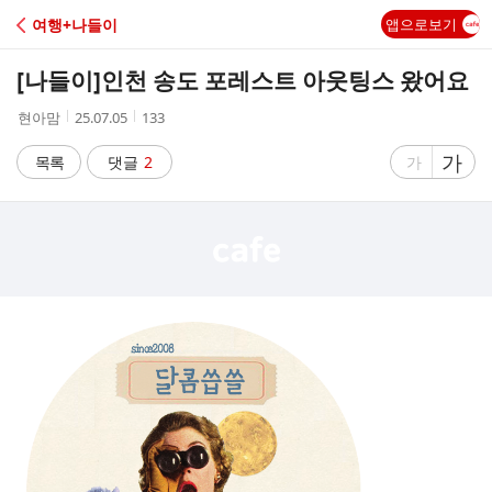
C
여행+나들이
앱으로보기
A
[나들이]
인천 송도 포레스트 아웃팅스 왔어요
F
작
작
조
현아맘
25.07.05
133
성
성
회
E
자
시
수
글
가
글
목록
댓글
2
가
간
자
자
크
크
기
기
크
작
게
게