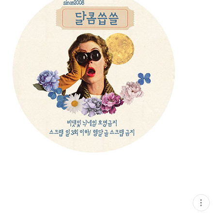
현
재
게