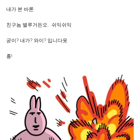
내가 본 바론
친구놈 별루거든오... 쉬익쉬익
굳이? 내가? 와이? 입니다욧.
흥!