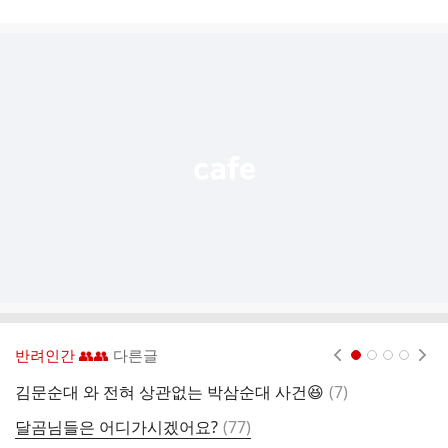
시
글
추
가
기
능
열
기
반려인간 👥👥
다른글
현재페이지 1
2
3
4
댓
김문순대 와 전혀 상관없는 박삼순대 사건😆
(
7
)
성
글
댓
달곰님들은 어디가시겠어요?
(
77
)
어
글