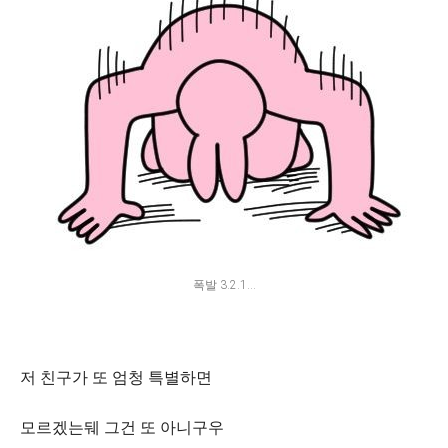
폭발 3.2.1...
저 친구가 또 엄청 특별하면
모르겠는뒈 그건 또 아니구우