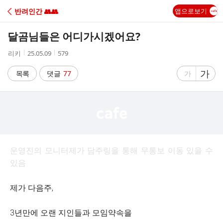
C
반려인간 👥👥
앱으로보기
A
달곰님들은 어디가시겠어요?
F
작
작
조
리키
25.05.09
579
성
성
회
E
자
시
수
글
가
글
목록
댓글
77
가
간
자
자
크
크
기
기
크
작
게
게
운영진의 모니터제가 담주링을 통해 무통보 이동 있을 수
있음
제가 다음주,
3년만에 오랜 지인들과 모임약속을