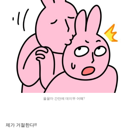
울꿀마 간만에 데이뚜 어뙈?
제가 거절한다!!!