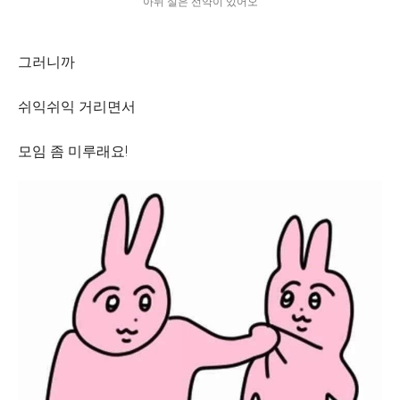
아뉘 실은 선약이 있어오
그러니까
쉬익쉬익 거리면서
모임 좀 미루래요!