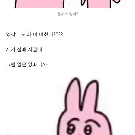
뭘미뤄 임뫄?
영감 ... 도 래 미 미쳤니????
제가 절때 저얼대
그럴 일은 없따니까