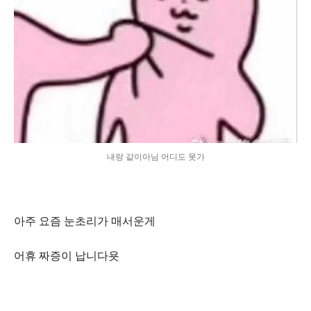
내랑 같이아님 어디도 못가
아주 요즘 눈초리가 매서운게
어휴 짜증이 납니다욧