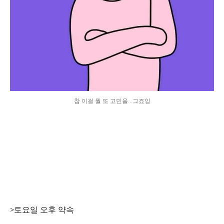
참 이걸 뭘 또 고민을...그죠잉
>토요일 오후 약속