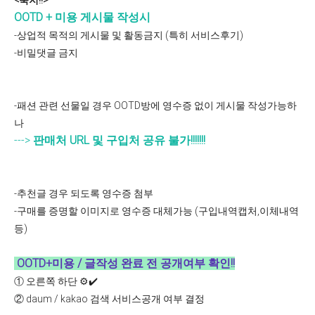
<숙지!!>
OOTD + 미용 게시물 작성시
-상업적 목적의 게시물 및 활동금지 (특히 서비스후기)
-비밀댓글 금지
① 영수증이 없는 경우
-패션 관련 선물일 경우 OOTD방에 영수증 없이 게시물 작성가능하
나
--->
판매처 URL 및 구입처 공유 불가!!!!!!!
② 영수증이 있는 경우
-추천글 경우 되도록 영수증 첨부
-구매를 증명할 이미지로 영수증 대체가능 (구입내역캡처,이체내역
등)
OOTD+미용 / 글작성 완료 전 공개여부 확인!!
①
오른쪽 하단 ⚙️✔️
②
daum / kakao 검색 서비스공개 여부 결정