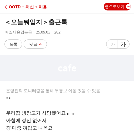
C
OOTD + 패션 + 미용
앱으로보기
A
＜오늘뭐입지＞출근룩
F
작
작
조
매일새옷입는곰
25.09.03
282
성
성
회
E
자
시
수
글
가
글
목록
댓글
4
가
간
자
자
크
크
기
기
크
작
게
게
운영진의 모니터링을 통해 무통보 이동 있을 수 있음
>>
우리집 냉장고가 사망했어요ㅠㅠ
아침에 정신 없어서
걍 대충 껴입고 나옴요.