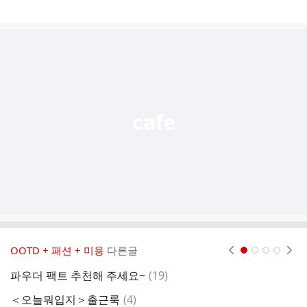
게
시
글
추
가
기
능
열
기
OOTD + 패션 + 미용
다른글
현재페이지 1
2
3
4
댓
파우더 팩트 추천해 주세요~
(
19
)
글
댓
＜오늘뭐입지＞출근룩
(
4
)
깨