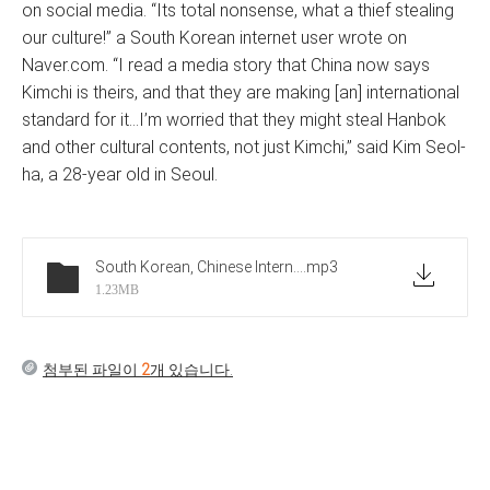
on social media. “Its total nonsense, what a thief stealing
our culture!” a South Korean internet user wrote on
Naver.com. “I read a media story that China now says
Kimchi is theirs, and that they are making [an] international
standard for it…I’m worried that they might steal Hanbok
and other cultural contents, not just Kimchi,” said Kim Seol-
ha, a 28-year old in Seoul.
South Korean, Chinese Internet Users Disagree About Kimchi
.mp3
1.23MB
첨부된 파일이
2
개 있습니다.