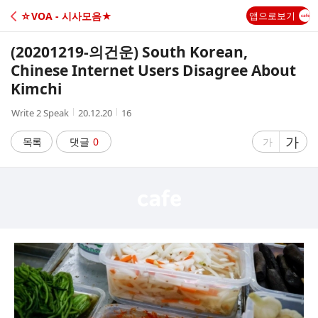
C
☆VOA - 시사모음★
앱으로보기
A
(20201219-의건운) South Korean,
F
Chinese Internet Users Disagree About
Kimchi
E
작
작
조
Write 2 Speak
20.12.20
16
성
성
회
자
시
수
글
가
글
목록
댓글
0
가
간
자
자
크
크
기
기
크
작
게
게