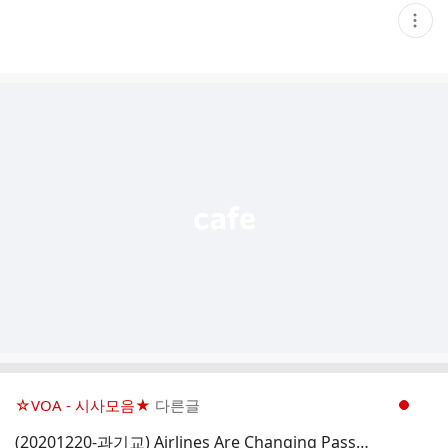
현
재
게
시
글
추
가
기
능
열
기
☆VOA - 시사모음★
다른글
현재페이지 1
(20201220-과기교) Airlines Are Changing Passenger Jets to Carry Products