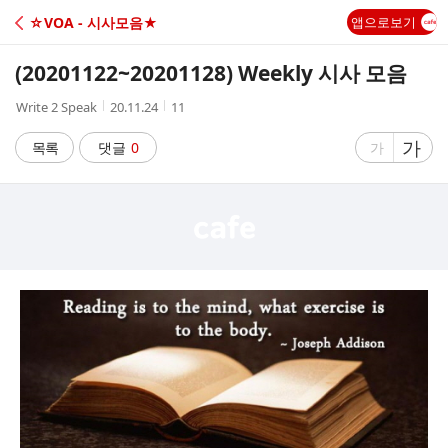
C
☆VOA - 시사모음★
앱으로보기
A
(20201122~20201128) Weekly 시사 모음
F
작
작
조
Write 2 Speak
20.11.24
11
성
성
회
E
자
시
수
글
가
글
목록
댓글
0
가
간
자
자
크
크
기
기
크
작
게
게