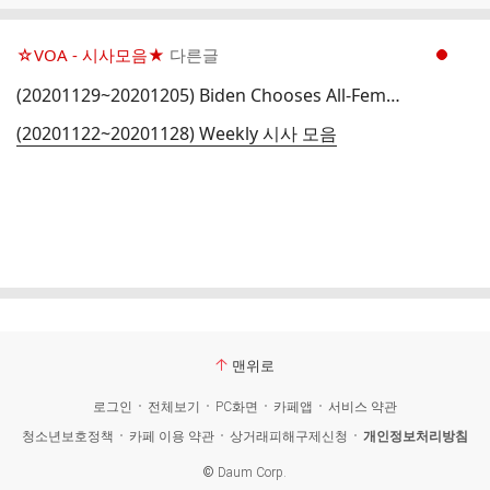
☆VOA - 시사모음★
다른글
현재페이지 1
(20201129~20201205) Biden Chooses All-Female White House Press Team
(20201122~20201128) Weekly 시사 모음
맨위로
로그인
전체보기
PC화면
카페앱
서비스 약관
청소년보호정책
카페 이용 약관
상거래피해구제신청
개인정보처리방침
©
Daum Corp.