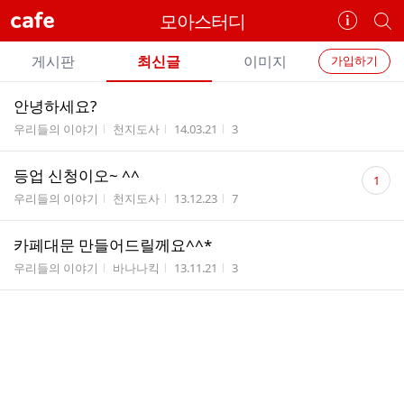
cafe
모아스터디
카
개
페
별
개
정
카
게시판
최신글
이미지
가입하기
보
별
페
전
전
보
검
안녕하세요?
카
체
기
색
체
게시판명
작성자
작성시간
조회수
우리들의 이야기
천지도사
14.03.21
3
페
글
글
리
메
댓
등업 신청이오~ ^^
스
1
글
뉴
게시판명
작성자
작성시간
조회수
트
우리들의 이야기
천지도사
13.12.23
7
수
카페대문 만들어드릴께요^^*
게시판명
작성자
작성시간
조회수
우리들의 이야기
바나나킥
13.11.21
3