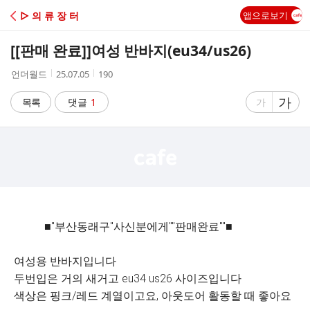
C
▷ 의 류 장 터
앱으로보기
A
[[판매 완료]]
여성 반바지(eu34/us26)
F
작
작
조
언더월드
25.07.05
190
성
성
회
E
자
시
수
글
가
글
목록
댓글
1
가
간
자
자
크
크
기
기
크
작
게
게
■"부산동래구"사신분에게""판매완료""■
여성용 반바지입니다
두번입은 거의 새거고 eu34 us26 사이즈입니다
색상은 핑크/레드 계열이고요, 아웃도어 활동할 때 좋아요