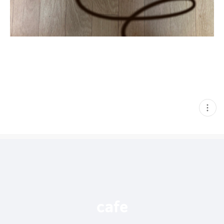
현
재
게
시
글
추
가
기
능
열
기