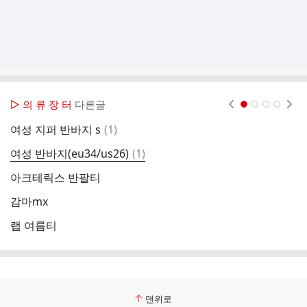
▷ 의 류 장 터
다른글
현재페이지 1
2
3
4
댓
여성 지퍼 반바지 s
(
1
)
나
글
댓
여성 반바지(eu34/us26)
(
1
)
글
아크테릭스 반팔티
아
감마mx
마
랩 여름티
클
맨위로