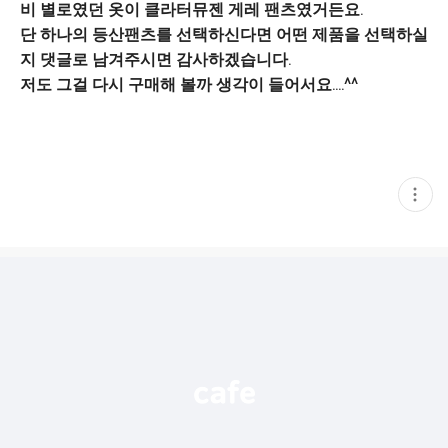
비 별로였던 옷이 클라터뮤젠 게레 팬츠였거든요.
단 하나의 등산팬츠를 선택하신다면 어떤 제품을 선택하실
지 댓글로 남겨주시면 감사하겠습니다.
저도 그걸 다시 구매해 볼까 생각이 들어서요....^^
현
재
게
시
글
추
가
기
능
열
기