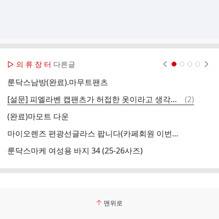
▷ 의 류 장 터
다른글
현재페이지 1
2
3
4
룬닥스남방(완료).마무트팬츠
룬
댓
[설문] 피엘라벤 캡팬츠가 허접한 옷이라고 생각하시는 분 댓글좀 부탁합니다.
(
2
)
클
글
(완료)마모트 다운
아
마이오렌즈 편광선글라스 팝니다(카페회원 이번주 할인)
아
룬닥스마케 여성용 바지 34 (25-26사즈)
판
맨위로