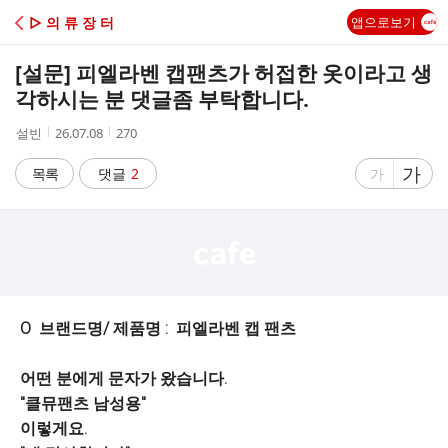
C
▷ 의 류 장 터
앱으로보기
A
[설문] 피엘라벤 캡팬츠가 허접한 옷이라고 생
F
각하시는 분 댓글좀 부탁합니다.
작
작
조
설빈
26.07.08
270
E
성
성
회
자
시
수
글
가
글
목록
댓글
2
가
간
자
자
크
크
기
기
크
작
게
게
O 브랜드명/ 제품명 : 피엘라벤 캡 팬츠
어떤 분에게 문자가 왔습니다.
"클뮤팬츠 남성용"
이렇게요.