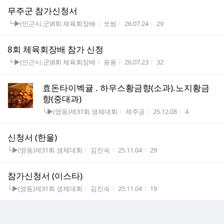
무주군 참가신청서
게시판명
작성자
작성시간
조회수
┗▶(인근시.군)8회 체육회장배
쏘씸
26.07.24
29
8회 체육회장배 참가 신청
게시판명
작성자
작성시간
조회수
┗▶(인근시.군)8회 체육회장배
용용
26.07.23
32
효돈타이벡귤 . 하우스황금향(소과).노지황금
향(중대과)
게시판명
작성자
작성시간
조회수
└▶(영동)제31회 생체대회
제주공
25.12.08
4
신청서 (한울)
게시판명
작성자
작성시간
조회수
└▶(영동)제31회 생체대회
김진숙
25.11.04
29
참가신청서 (이스타)
게시판명
작성자
작성시간
조회수
└▶(영동)제31회 생체대회
김진숙
25.11.04
19