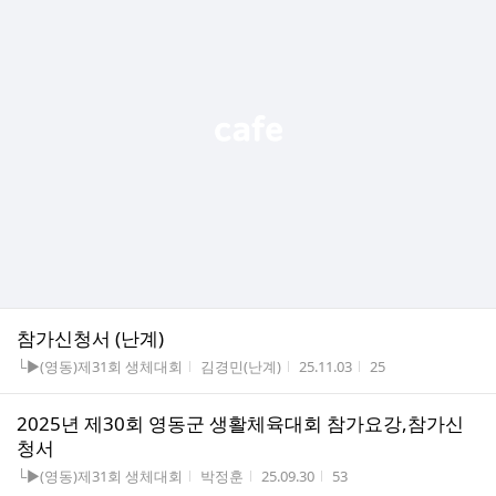
참가신청서 (난계)
게시판명
작성자
작성시간
조회수
└▶(영동)제31회 생체대회
김경민(난계)
25.11.03
25
2025년 제30회 영동군 생활체육대회 참가요강,참가신
청서
게시판명
작성자
작성시간
조회수
└▶(영동)제31회 생체대회
박정훈
25.09.30
53