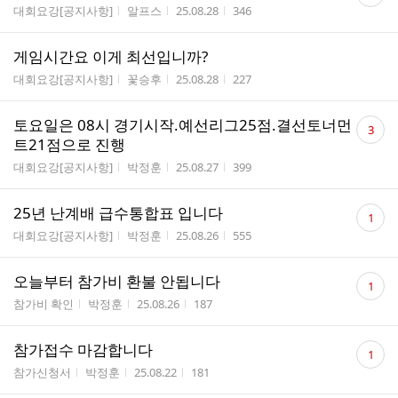
글
게시판명
작성자
작성시간
조회수
대회요강[공지사항]
알프스
25.08.28
346
수
게임시간요 이게 최선입니까?
게시판명
작성자
작성시간
조회수
대회요강[공지사항]
꽃승후
25.08.28
227
댓
토요일은 08시 경기시작.예선리그25점.결선토너먼
3
글
트21점으로 진행
수
게시판명
작성자
작성시간
조회수
대회요강[공지사항]
박정훈
25.08.27
399
댓
25년 난계배 급수통합표 입니다
1
글
게시판명
작성자
작성시간
조회수
대회요강[공지사항]
박정훈
25.08.26
555
수
댓
오늘부터 참가비 환불 안됩니다
1
글
게시판명
작성자
작성시간
조회수
참가비 확인
박정훈
25.08.26
187
수
댓
참가접수 마감합니다
1
글
게시판명
작성자
작성시간
조회수
참가신청서
박정훈
25.08.22
181
수