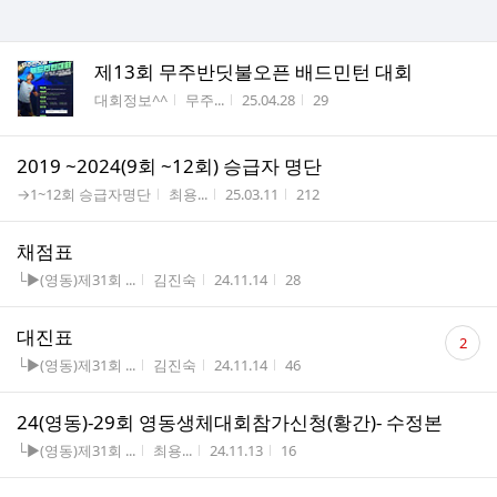
제13회 무주반딧불오픈 배드민턴 대회
게시판명
작성자
작성시간
조회수
대회정보^^
무주...
25.04.28
29
2019 ~2024(9회 ~12회) 승급자 명단
게시판명
작성자
작성시간
조회수
→1~12회 승급자명단
최용...
25.03.11
212
채점표
게시판명
작성자
작성시간
조회수
└▶(영동)제31회 ...
김진숙
24.11.14
28
댓
대진표
2
글
게시판명
작성자
작성시간
조회수
└▶(영동)제31회 ...
김진숙
24.11.14
46
수
24(영동)-29회 영동생체대회참가신청(황간)- 수정본
게시판명
작성자
작성시간
조회수
└▶(영동)제31회 ...
최용...
24.11.13
16