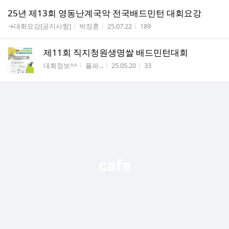
25년 제13회 영동난계국악 전국배드민턴 대회요강
게시판명
작성자
작성시간
조회수
→대회요강[공지사항]
박정훈
25.07.22
189
제11회 직지청원생명쌀 배드민턴대회
게시판명
작성자
작성시간
조회수
대회정보^^
플파...
25.05.20
33