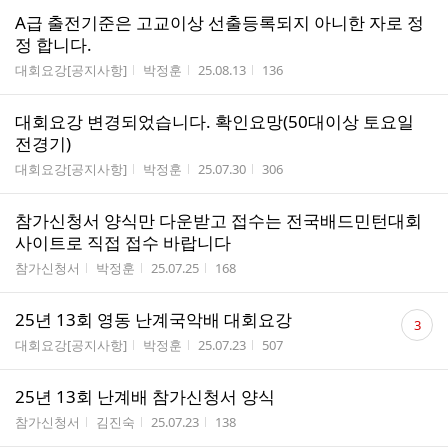
A급 출전기준은 고교이상 선출등록되지 아니한 자로 정
정 합니다.
게시판명
작성자
작성시간
조회수
대회요강[공지사항]
박정훈
25.08.13
136
대회요강 변경되었습니다. 확인요망(50대이상 토요일
전경기)
게시판명
작성자
작성시간
조회수
대회요강[공지사항]
박정훈
25.07.30
306
참가신청서 양식만 다운받고 접수는 전국배드민턴대회
사이트로 직접 접수 바랍니다
게시판명
작성자
작성시간
조회수
참가신청서
박정훈
25.07.25
168
댓
25년 13회 영동 난계국악배 대회요강
3
글
게시판명
작성자
작성시간
조회수
대회요강[공지사항]
박정훈
25.07.23
507
수
25년 13회 난계배 참가신청서 양식
게시판명
작성자
작성시간
조회수
참가신청서
김진숙
25.07.23
138