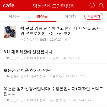
cafe
영동군 배드민턴협회
카
개
페
별
개
정
카
게시판
최신글
이미지
가입하기
보
별
페
전
전
보
검
뼈 관절 염증 관리하려고 챙긴 돼지 연골 포사
카
체
기
색
체
인 콘드로이친 내돈내산 후기
페
글
글
게시판명
작성자
작성시간
조회수
대회정보^^
율희
26.07.27
0
리
메
스
뉴
8회 체육회장배 신청합니다
트
게시판명
작성자
작성시간
조회수
┗▶(인근시.군)8회 체육회장배
이경숙
26.07.26
29
보은군 정이품 참가자 명단
게시판명
작성자
작성시간
조회수
┗▶(인근시.군)8회 체육회장배
아포피스
26.07.25
20
옥천군 참가신청서입니다( 수정본입니다) 재확인 부탁드
립니다
게시판명
작성자
작성시간
조회수
┗▶(인근시.군)8회 체육회장배
남기범(옥천 ...
26.07.24
27