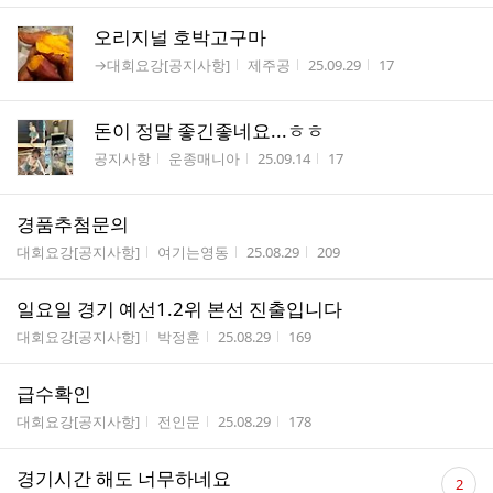
오리지널 호박고구마
게시판명
작성자
작성시간
조회수
→대회요강[공지사항]
제주공
25.09.29
17
돈이 정말 좋긴좋네요...ㅎㅎ
게시판명
작성자
작성시간
조회수
공지사항
운종매니아
25.09.14
17
경품추첨문의
게시판명
작성자
작성시간
조회수
대회요강[공지사항]
여기는영동
25.08.29
209
일요일 경기 예선1.2위 본선 진출입니다
게시판명
작성자
작성시간
조회수
대회요강[공지사항]
박정훈
25.08.29
169
급수확인
게시판명
작성자
작성시간
조회수
대회요강[공지사항]
전인문
25.08.29
178
댓
경기시간 해도 너무하네요
2