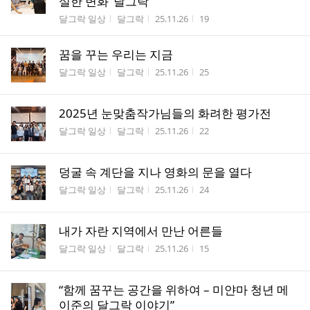
실한 변화 ‘달그락’
게시판명
작성자
작성시간
조회수
달그락 일상
달그락
25.11.26
19
꿈을 꾸는 우리는 지금
게시판명
작성자
작성시간
조회수
달그락 일상
달그락
25.11.26
25
2025년 눈맞춤작가님들의 화려한 평가전
게시판명
작성자
작성시간
조회수
달그락 일상
달그락
25.11.26
22
덩굴 속 계단을 지나 영화의 문을 열다
게시판명
작성자
작성시간
조회수
달그락 일상
달그락
25.11.26
24
내가 자란 지역에서 만난 어른들
게시판명
작성자
작성시간
조회수
달그락 일상
달그락
25.11.26
15
“함께 꿈꾸는 공간을 위하여 – 미얀마 청년 메
이준의 달그락 이야기”