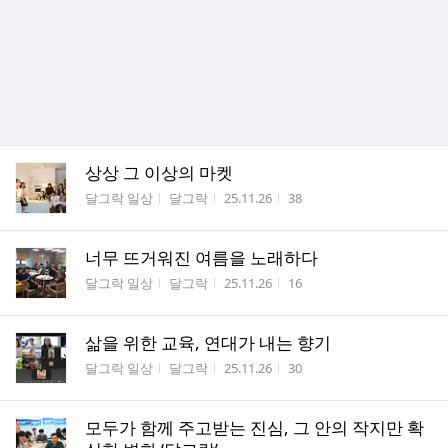
상상 그 이상의 마켓
게시판명
작성자
작성시간
조회수
달그락 일상
달그락
25.11.26
38
너무 뜨거워진 여름을 노래하다
게시판명
작성자
작성시간
조회수
달그락 일상
달그락
25.11.26
16
삶을 위한 교육, 연대가 내는 향기
게시판명
작성자
작성시간
조회수
달그락 일상
달그락
25.11.26
30
모두가 함께 주고받는 진심, 그 안의 작지만 확