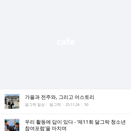
가을과 전주와, 그리고 어스토리
게시판명
작성자
작성시간
조회수
달그락 일상
달그락
25.11.26
50
우리 활동에 답이 있다 - ‘제11회 달그락 청소년
참여포럼’을 마치며