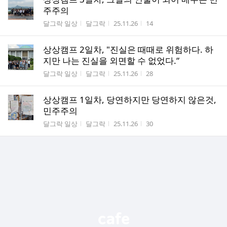
주주의
게시판명
작성자
작성시간
조회수
달그락 일상
달그락
25.11.26
14
상상캠프 2일차, "진실은 때때로 위험하다. 하
지만 나는 진실을 외면할 수 없었다.”
게시판명
작성자
작성시간
조회수
달그락 일상
달그락
25.11.26
28
상상캠프 1일차, 당연하지만 당연하지 않은것,
민주주의
게시판명
작성자
작성시간
조회수
달그락 일상
달그락
25.11.26
30