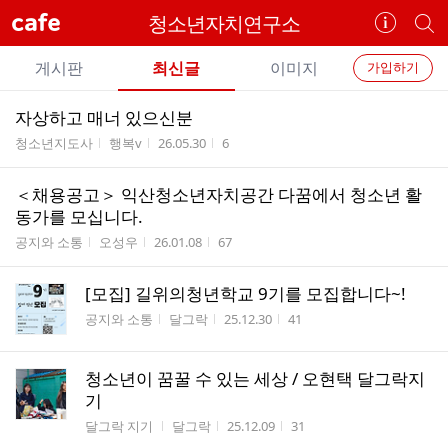
cafe
청소년자치연구소
카
개
페
별
개
정
카
게시판
최신글
이미지
가입하기
보
별
페
전
전
보
검
자상하고 매너 있으신분
카
체
기
색
체
게시판명
작성자
작성시간
조회수
청소년지도사
행복v
26.05.30
6
페
글
글
리
메
＜채용공고＞ 익산청소년자치공간 다꿈에서 청소년 활
스
뉴
동가를 모십니다.
트
게시판명
작성자
작성시간
조회수
공지와 소통
오성우
26.01.08
67
[모집] 길위의청년학교 9기를 모집합니다~!
게시판명
작성자
작성시간
조회수
공지와 소통
달그락
25.12.30
41
청소년이 꿈꿀 수 있는 세상 / 오현택 달그락지
기
게시판명
작성자
작성시간
조회수
달그락 지기
달그락
25.12.09
31