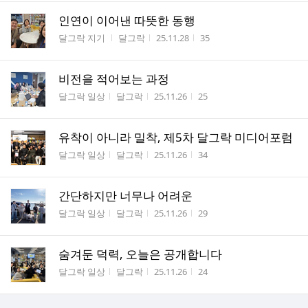
인연이 이어낸 따뜻한 동행
게시판명
작성자
작성시간
조회수
달그락 지기
달그락
25.11.28
35
비전을 적어보는 과정
게시판명
작성자
작성시간
조회수
달그락 일상
달그락
25.11.26
25
유착이 아니라 밀착, 제5차 달그락 미디어포럼
게시판명
작성자
작성시간
조회수
달그락 일상
달그락
25.11.26
34
간단하지만 너무나 어려운
게시판명
작성자
작성시간
조회수
달그락 일상
달그락
25.11.26
29
숨겨둔 덕력, 오늘은 공개합니다
게시판명
작성자
작성시간
조회수
달그락 일상
달그락
25.11.26
24