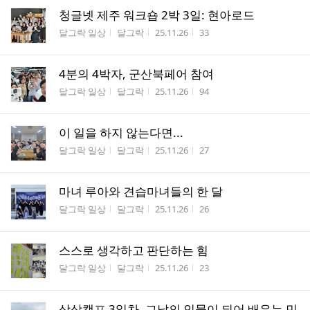
청글넷 제주 워크숍 2박 3일: 현아로드
게시판명
작성자
작성시간
조회수
달그락 일상
달그락
25.11.26
33
4분의 4박자, 군산북페어 참여
게시판명
작성자
작성시간
조회수
달그락 일상
달그락
25.11.26
94
이 일을 하지 않는다면...
게시판명
작성자
작성시간
조회수
달그락 일상
달그락
25.11.26
27
마녀 루아와 견습마녀들의 한 달
게시판명
작성자
작성시간
조회수
달그락 일상
달그락
25.11.26
26
스스로 생각하고 판단하는 힘
게시판명
작성자
작성시간
조회수
달그락 일상
달그락
25.11.26
23
상상캠프 3일차, 그날의 인물이 되어 배우는 민