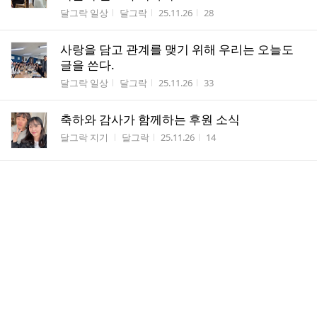
게시판명
작성자
작성시간
조회수
달그락 일상
달그락
25.11.26
28
사랑을 담고 관계를 맺기 위해 우리는 오늘도
글을 쓴다.
게시판명
작성자
작성시간
조회수
달그락 일상
달그락
25.11.26
33
축하와 감사가 함께하는 후원 소식
게시판명
작성자
작성시간
조회수
달그락 지기
달그락
25.11.26
14
소중한 인연 / 김시훈, 이옥자, 조현진 달그락
지기
게시판명
작성자
작성시간
조회수
달그락 지기
달그락
25.11.25
16
자연을 지키는 마음처럼
게시판명
작성자
작성시간
조회수
달그락 지기
달그락
25.11.21
12
＜Dalgrak Giver305_ver.3＞, 달그락 공동체