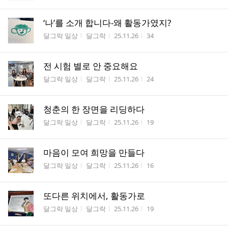
‘나’를 소개 합니다-왜 활동가였지?
게시판명
작성자
작성시간
조회수
달그락 일상
달그락
25.11.26
34
전 시험 별로 안 중요해요
게시판명
작성자
작성시간
조회수
달그락 일상
달그락
25.11.26
24
청춘의 한 장면을 리딩하다
게시판명
작성자
작성시간
조회수
달그락 일상
달그락
25.11.26
19
마음이 모여 희망을 만들다
게시판명
작성자
작성시간
조회수
달그락 일상
달그락
25.11.26
16
또다른 위치에서, 활동가로
게시판명
작성자
작성시간
조회수
달그락 일상
달그락
25.11.26
19