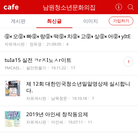
cafe
남원청소년문화의집
카
개
페
별
개
정
카
게시판
최신글
이미지
가입하기
보
별
페
전
전
보
검
ⓖ◐오ⓖ◐빠ⓖ◐랑ⓖ◐떡ⓖ◐치ⓖ◐고ⓖ◐싶ⓖ◐어ⓖ◐yItE
카
체
기
색
체
게시판명
작성자
작성시간
조회수
자유게시판
장유경
21.09.05
4
페
글
글
리
메
댓
tuIa15 실전 ㅋrㅈI노ㅅr이트
스
1
글
뉴
게시판명
작성자
작성시간
조회수
트
YMCA란..
쉴만한물가
19.11.22
17
수
제 12회 대한민국청소년밀알영상제 실시합니
다.
게시판명
작성자
작성시간
조회수
자유게시판
남목청문
19.10.18
7
2019년 아인세 창작동요제
게시판명
작성자
작성시간
조회수
자유게시판
아인세
19.07.11
11