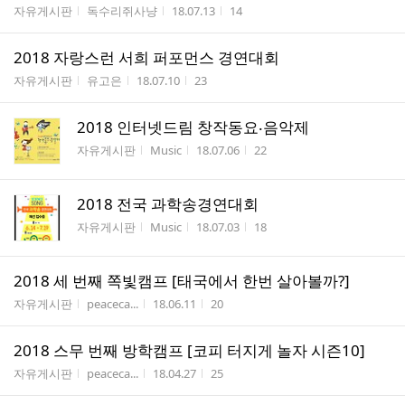
게시판명
작성자
작성시간
조회수
자유게시판
독수리쥐사냥
18.07.13
14
2018 자랑스런 서희 퍼포먼스 경연대회
게시판명
작성자
작성시간
조회수
자유게시판
유고은
18.07.10
23
2018 인터넷드림 창작동요‧음악제
게시판명
작성자
작성시간
조회수
자유게시판
Music
18.07.06
22
2018 전국 과학송경연대회
게시판명
작성자
작성시간
조회수
자유게시판
Music
18.07.03
18
2018 세 번째 쪽빛캠프 [태국에서 한번 살아볼까?]
게시판명
작성자
작성시간
조회수
자유게시판
peaceca...
18.06.11
20
2018 스무 번째 방학캠프 [코피 터지게 놀자 시즌10]
게시판명
작성자
작성시간
조회수
자유게시판
peaceca...
18.04.27
25