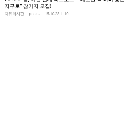
지구로" 참가자 모집!
게시판명
작성자
작성시간
조회수
자유게시판
peac...
15.10.28
10
제21회 지평선 전국청소년가요제
게시판명
작성자
작성시간
조회수
자유게시판
길보...
15.09.07
119
댓
‘뇌호흡’ 단월드, 뻥튀기 광고 적발가맹점 늘리기 위
1
글
해 가맹점수, 매출 허위·과장 광고
수
게시판명
작성자
작성시간
조회수
자유게시판
독수...
15.09.06
16
부산 성베네딕도 수녀회 일부 수녀님들과 부천시 일부
공무원들의 과거 토지착복 비리의혹 소명을 요청드립니
다.
게시판명
작성자
작성시간
조회수
자유게시판
윤종호
15.08.28
93
전국 난타.국악 8월29-30일 토일자격연수 / 연세대학교
미래교육원 국악과정. 타악과정 모집