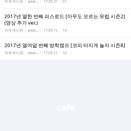
게시판명
작성자
작성시간
조회수
자유게시판
peac...
17.05.31
22
2017년 열한 번째 피스로드 [아무도 모르는 유럽 시즌2]
(영상 추가 ver.)
게시판명
작성자
작성시간
조회수
자유게시판
peac...
17.05.12
14
2017년 열여덟 번째 방학캠프 [코피 터지게 놀자 시즌8]
게시판명
작성자
작성시간
조회수
자유게시판
peac...
17.05.12
14