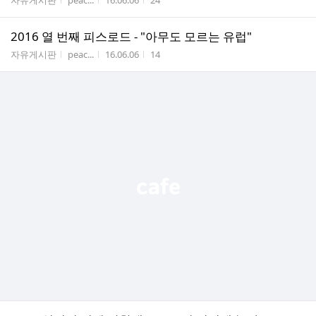
자유게시판
peac...
16.06.06
24
2016 열 번째 피스로드 - "아무도 모르는 유럽"
게시판명
작성자
작성시간
조회수
자유게시판
peac...
16.06.06
14