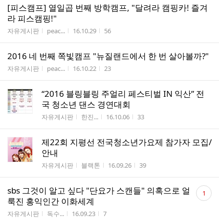
[피스캠프] 열일곱 번째 방학캠프, "달려라 캠핑카! 즐겨
라 피스캠핑!"
게시판명
작성자
작성시간
조회수
자유게시판
peac...
16.10.29
56
2016 네 번째 쪽빛캠프 "뉴질랜드에서 한 번 살아볼까?"
게시판명
작성자
작성시간
조회수
자유게시판
peac...
16.10.22
23
“2016 블링블링 주얼리 페스티벌 IN 익산” 전
국 청소년 댄스 경연대회
게시판명
작성자
작성시간
조회수
자유게시판
한진...
16.10.06
33
제22회 지평선 전국청소년가요제 참가자 모집/
안내
게시판명
작성자
작성시간
조회수
자유게시판
블랙톤
16.09.26
39
댓
sbs 그것이 알고 싶다 "단요가 스캔들" 의혹으로 얼
1
글
룩진 홍익인간 이화세계
수
게시판명
작성자
작성시간
조회수
자유게시판
독수...
16.09.23
7