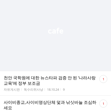
댓
천안 국학원에 대한 뉴스타파 검증 안 된 ‘나라사랑
1
글
교육’에 정부 보조금
수
게시판명
작성자
작성시간
조회수
자유게시판
독수리쥐사냥
18.10.24
9
댓
사이비종교,사이비명상단체 덫과 낚싯바늘 조심하
1
글
세요
수