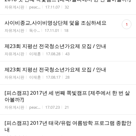
게시판명
작성자
작성시간
조회수
자유게시판
peac...
17.11.07
32
댓
사이비종교,사이비명상단체 덫을 조심하세요
1
글
게시판명
작성자
작성시간
조회수
자유게시판
독수...
17.11.01
18
수
제23회 지평선 전국청소년가요제 모집 / 안내
게시판명
작성자
작성시간
조회수
자유게시판
이재훈
17.08.28
43
제23회 지평선 전국청소년가요제 모집 / 안내
게시판명
작성자
작성시간
조회수
자유게시판
이재훈
17.08.17
28
[피스캠프] 2017년 세 번째 쪽빛캠프 [제주에서 한 번 살
아볼까?]
게시판명
작성자
작성시간
조회수
자유게시판
peac...
17.07.23
21
[피스캠프] 2017년 태국/유럽 여름방학 프로그램 종합안
내