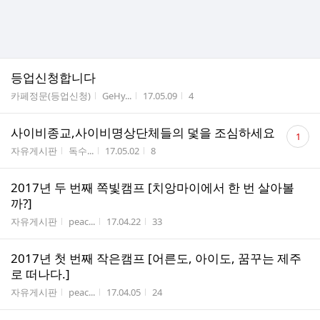
등업신청합니다
게시판명
작성자
작성시간
조회수
카페정문(등업신청)
GeHy...
17.05.09
4
댓
사이비종교,사이비명상단체들의 덫을 조심하세요
1
글
게시판명
작성자
작성시간
조회수
자유게시판
독수...
17.05.02
8
수
2017년 두 번째 쪽빛캠프 [치앙마이에서 한 번 살아볼
까?]
게시판명
작성자
작성시간
조회수
자유게시판
peac...
17.04.22
33
2017년 첫 번째 작은캠프 [어른도, 아이도, 꿈꾸는 제주
로 떠나다.]
게시판명
작성자
작성시간
조회수
자유게시판
peac...
17.04.05
24