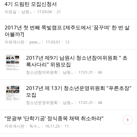
4기 드림틴 모집신청서
게시판명
작성자
작성시간
조회수
자료실
남원...
17.03.04
21
2017년 첫 번째 쪽빛캠프 [제주도에서 '꿈꾸며' 한 번 살
아볼까?]
게시판명
작성자
작성시간
조회수
자유게시판
peac...
17.03.01
12
2017년 제9기 남원시 청소년참여위원회 " 초
록사다리" 위원모집
게시판명
작성자
작성시간
조회수
청소년참여위원회
남원...
17.01.31
66
2017년 제 13기 청소년운영위원회 "푸른초장"
모집
게시판명
작성자
작성시간
조회수
청소년운영위원회
남원...
17.01.31
48
댓
“문광부 ‘단학기공’ 정식종목 채택 취소하라”
1
글
게시판명
작성자
작성시간
조회수
자유게시판
독수...
16.11.23
11
수