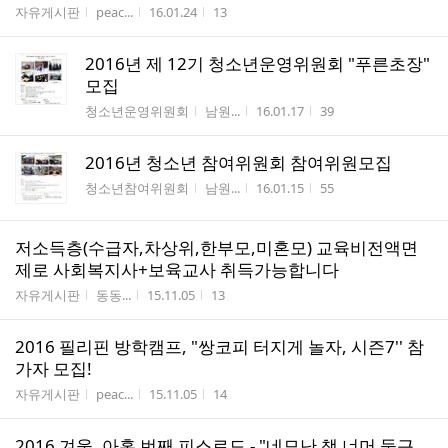
게시판명
작성자
작성시간
조회수
자유게시판
peac...
16.01.24
13
2016년 제 12기 청소년운영위원회 "푸른초장"
모집
게시판명
작성자
작성시간
조회수
청소년운영위원회
남원...
16.01.17
39
2016년 청소년 참여위원회 참여위원모집
게시판명
작성자
작성시간
조회수
청소년참여위원회
남원...
16.01.15
55
저소득층(수급자,차상위,한부모,미혼모) 교육비전액면
제로 사회복지사+보육교사 취득가능합니다
게시판명
작성자
작성시간
조회수
자유게시판
동동...
15.11.05
13
2016 필리핀 방학캠프, "쌍코피 터지게 놀자, 시즌7'' 참
가자 모집!
게시판명
작성자
작성시간
조회수
자유게시판
peac...
15.11.05
14
2016 겨울, 아홉 번째 피스로드 - "네모난 책 너머 둥근