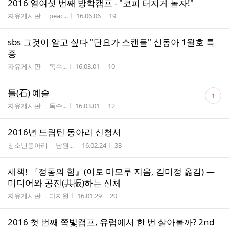
2016 열여섯 번째 방학캠프 - "코피 터지게 놀자!"
게시판명
작성자
작성시간
조회수
자유게시판
peac...
16.06.06
19
sbs 그것이 알고 싶다 "단요가 스캔들" 신동아 1월호 특
종
게시판명
작성자
작성시간
조회수
자유게시판
독수...
16.03.01
10
댓
돌(石) 예술
1
글
게시판명
작성자
작성시간
조회수
자유게시판
독수...
16.03.01
12
수
2016년 드림틴 동아리 신청서
게시판명
작성자
작성시간
조회수
청소년동아리
남원...
16.02.24
33
새책! 『정동의 힘』(이토 마모루 지음, 김미정 옮김) ―
미디어와 공진(共振)하는 신체
게시판명
작성자
작성시간
조회수
자유게시판
다지원
16.01.29
20
2016 첫 번째 쪽빛캠프, 유럽에서 한 번 살아볼까? 2nd