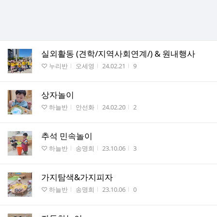
실외활동 (견학/지역사회연계/) & 원내행사
게시판명
작성자
작성시간
조회수
♡ 누리반
오세영
24.02.21
9
상자놀이
게시판명
작성자
작성시간
조회수
♡ 하늘반
안선화
24.02.20
2
추석 민속놀이
게시판명
작성자
작성시간
조회수
♡ 하늘반
송명희
23.10.06
3
가지탐색&가지피자
게시판명
작성자
작성시간
조회수
♡ 하늘반
송명희
23.10.06
0