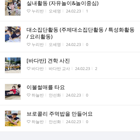
실내활동 (자유놀이&놀이중심)
게시판명
작성자
작성시간
조회수
♡ 누리반
오세영
24.02.23
1
대소집단활동 (주제대소집단활동 / 특성화활동
/ 요리활동)
게시판명
작성자
작성시간
조회수
♡ 누리반
오세영
24.02.23
0
[바다반] 견학 사진
게시판명
작성자
작성시간
조회수
♡ 바다반
바다반 교사
24.02.23
2
이불썰매를 타요
게시판명
작성자
작성시간
조회수
♡ 하늘반
안선화
24.02.23
0
브로콜리 주먹밥을 만들어요
게시판명
작성자
작성시간
조회수
♡ 하늘반
안선화
24.02.23
0