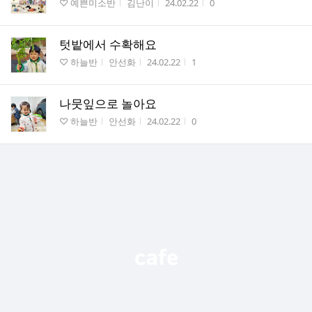
게시판명
작성자
작성시간
조회수
♡ 예쁜미소반
김난이
24.02.22
0
텃밭에서 수확해요
게시판명
작성자
작성시간
조회수
♡ 하늘반
안선화
24.02.22
1
나뭇잎으로 놀아요
게시판명
작성자
작성시간
조회수
♡ 하늘반
안선화
24.02.22
0