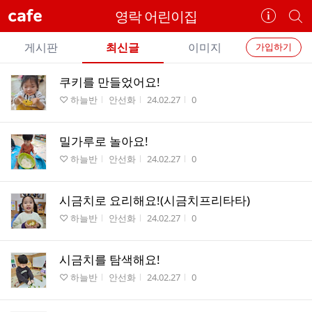
cafe
영락 어린이집
카
개
페
별
개
정
카
게시판
최신글
이미지
가입하기
보
별
페
전
전
보
검
쿠키를 만들었어요!
카
체
기
색
체
게시판명
작성자
작성시간
조회수
♡ 하늘반
안선화
24.02.27
0
페
글
글
리
메
스
밀가루로 놀아요!
뉴
트
게시판명
작성자
작성시간
조회수
♡ 하늘반
안선화
24.02.27
0
시금치로 요리해요!(시금치프리타타)
게시판명
작성자
작성시간
조회수
♡ 하늘반
안선화
24.02.27
0
시금치를 탐색해요!
게시판명
작성자
작성시간
조회수
♡ 하늘반
안선화
24.02.27
0