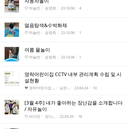
자동차놀이
게시판명
작성자
작성시간
조회수
♡ 하늘반
송명희
23.10.06
4
얼음탐색&수박화채
게시판명
작성자
작성시간
조회수
♡ 하늘반
송명희
23.10.06
1
여름 물놀이
게시판명
작성자
작성시간
조회수
♡ 하늘반
송명희
23.10.06
1
영락어린이집 CCTV 내부 관리계획 수립 및 시
설현황
게시판명
작성자
작성시간
조회수
♥ 영락어린이집 ...
남은...
23.04.24
10
[3월 4주] 내가 좋아하는 장난감을 소개합니다
/ 자유놀이
게시판명
작성자
작성시간
조회수
♡ 바다반
정다...
22.03.26
18