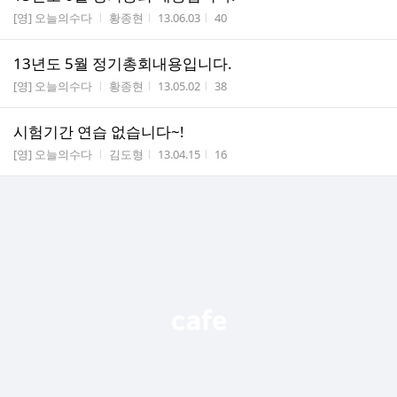
게시판명
작성자
작성시간
조회수
[영] 오늘의수다
황종현
13.06.03
40
13년도 5월 정기총회내용입니다.
게시판명
작성자
작성시간
조회수
[영] 오늘의수다
황종현
13.05.02
38
시험기간 연습 없습니다~!
게시판명
작성자
작성시간
조회수
[영] 오늘의수다
김도형
13.04.15
16