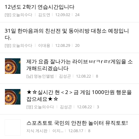
12년도 2학기 연습시간입니다
게시판명
작성자
작성시간
조회수
[영] 오늘의수다
김도연
12.09.02
24
31일 한마음과의 친선전 및 동아리방 대청소 예정입니
다.
게시판명
작성자
작성시간
조회수
[영] 오늘의수다
이대용
12.08.29
20
제가 요즘 잘나가는 라이브ㅂrㅋrㄹr게임을 소
개해드리겠습니다
게시판명
작성자
작성시간
조회수
[남] 영농인앨범
김성곤
12.08.22
8
★☆실시간 현＜2＞금 게임 1000만원 행운을
잡으세요★☆
게시판명
작성자
작성시간
조회수
[영] 오늘의수다
김성곤
12.08.22
3
스포츠토토 국민의 안전한 놀이터 뮤직토토!
게시판명
작성자
작성시간
조회수
지식 게시판
이지...
12.08.17
8