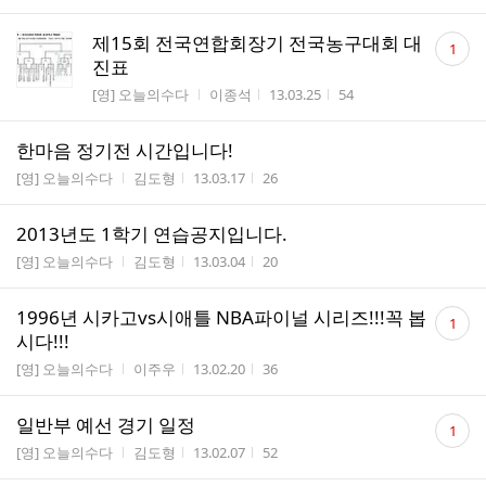
댓
제15회 전국연합회장기 전국농구대회 대
1
글
진표
수
게시판명
작성자
작성시간
조회수
[영] 오늘의수다
이종석
13.03.25
54
한마음 정기전 시간입니다!
게시판명
작성자
작성시간
조회수
[영] 오늘의수다
김도형
13.03.17
26
2013년도 1학기 연습공지입니다.
게시판명
작성자
작성시간
조회수
[영] 오늘의수다
김도형
13.03.04
20
댓
1996년 시카고vs시애틀 NBA파이널 시리즈!!!꼭 봅
1
글
시다!!!
수
게시판명
작성자
작성시간
조회수
[영] 오늘의수다
이주우
13.02.20
36
댓
일반부 예선 경기 일정
1
글
게시판명
작성자
작성시간
조회수
[영] 오늘의수다
김도형
13.02.07
52
수