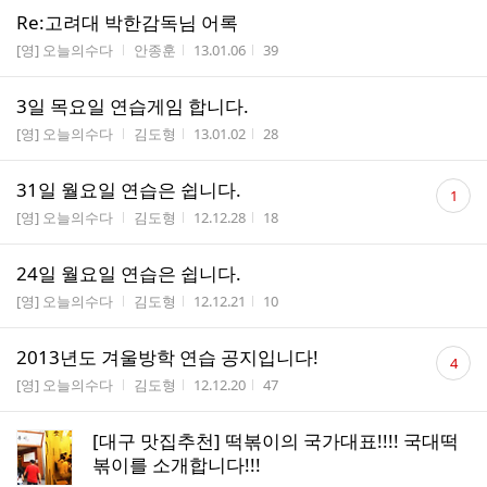
Re:고려대 박한감독님 어록
게시판명
작성자
작성시간
조회수
[영] 오늘의수다
안종훈
13.01.06
39
3일 목요일 연습게임 합니다.
게시판명
작성자
작성시간
조회수
[영] 오늘의수다
김도형
13.01.02
28
댓
31일 월요일 연습은 쉽니다.
1
글
게시판명
작성자
작성시간
조회수
[영] 오늘의수다
김도형
12.12.28
18
수
24일 월요일 연습은 쉽니다.
게시판명
작성자
작성시간
조회수
[영] 오늘의수다
김도형
12.12.21
10
댓
2013년도 겨울방학 연습 공지입니다!
4
글
게시판명
작성자
작성시간
조회수
[영] 오늘의수다
김도형
12.12.20
47
수
[대구 맛집추천] 떡볶이의 국가대표!!!! 국대떡
볶이를 소개합니다!!!