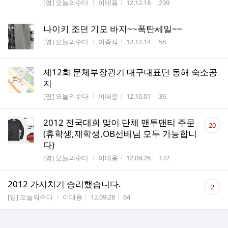
게시판명
작성자
작성시간
조회수
[영] 오늘의수다
이대용
12.12.18
239
나이키 조던 기모 바지~~폭탄세일~~
게시판명
작성자
작성시간
조회수
[영] 오늘의수다
이종석
12.12.14
58
제12회 문체부장관기 대구대표단 동해 숙소공
지
게시판명
작성자
작성시간
조회수
[영] 오늘의수다
이대용
12.10.01
36
댓
2012 전국대회 맞이 단체 맨투맨티 주문
20
글
(휴학생,재학생,OB선배님 모두 가능합니
수
다)
게시판명
작성자
작성시간
조회수
[영] 오늘의수다
이대용
12.09.28
172
댓
2012 가지치기 승리했습니다.
2
글
게시판명
작성자
작성시간
조회수
[영] 오늘의수다
이대용
12.09.28
64
수