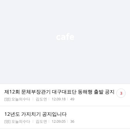
댓
제12회 문체부장관기 대구대표단 동해행 출발 공지
3
글
게시판명
작성자
작성시간
조회수
[영] 오늘의수다
김도연
12.09.18
49
수
12년도 가지치기 공지입니다
게시판명
작성자
작성시간
조회수
[영] 오늘의수다
김도연
12.09.05
36