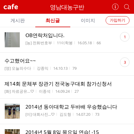
cafe
영남대농구반
카
개
페
별
개
정
카
게시판
최신글
이미지
가입하기
보
별
페
전
전
보
검
댓
OB연락처입니다.
카
1
체
기
색
체
글
게시판명
작성자
작성시간
조회수
[농] 전화번호부
11이학봉
16.05.18
66
페
글
수
글
리
메
댓
스
수고했어요~~
3
뉴
글
트
게시판명
작성자
작성시간
조회수
[영] 오늘의수다
강종익
14.10.13
79
수
제14회 문체부 장관기 전국농구대회 참가신청서
게시판명
작성자
작성시간
조회수
[화] 자료공유…♡
이종석
14.09.24
27
2014년 동아대학교 두바배 우승했습니다
게시판명
작성자
작성시간
조회수
[이] 대회사진...♡
김도형
14.07.20
73
2014년 5월 8일 목요일 연습! -15