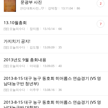
댓
문광부 사진
2
글
게시판명
작성자
작성시간
조회수
[이] 대회사진...♡
강덕창
13.11.04
86
수
댓
13.10월총회
7
글
게시판명
작성자
작성시간
조회수
[영] 오늘의수다
장지원
13.10.14
66
수
가지치기 공지!
게시판명
작성자
작성시간
조회수
[영] 오늘의수다
김도형
13.09.09
35
2013년도 9월 총회내용
게시판명
작성자
작성시간
조회수
[영] 오늘의수다
이대용
13.09.05
40
2013-8-15 대구 농구 동호회 히어롭스 연습경기 (VS 영
남대농구반 청년부)
게시판명
작성자
작성시간
조회수
[영] 오늘의수다
이주우
13.08.16
36
2013-8-15 대구 농구 동호회 히어롭스 연습경기 (VS 영
남대농구반 대학부)