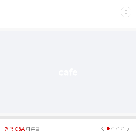
현
재
게
시
글
추
가
기
능
열
기
전공 Q&A
다른글
현재페이지 1
2
3
4