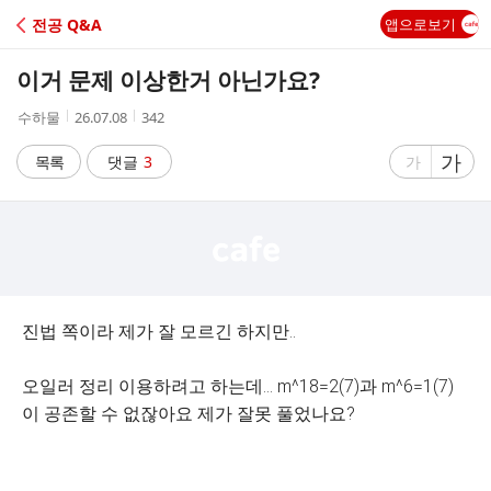
C
전공 Q&A
앱으로보기
A
이거 문제 이상한거 아닌가요?
F
작
작
조
수하물
26.07.08
342
성
성
회
E
자
시
수
글
가
글
목록
댓글
3
가
간
자
자
크
크
기
기
크
작
게
게
진법 쪽이라 제가 잘 모르긴 하지만..
오일러 정리 이용하려고 하는데... m^18=2(7)과 m^6=1(7)
이 공존할 수 없잖아요 제가 잘못 풀었나요?