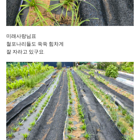
미래사랑님표
철포나리들도 쑥쑥 힘차게
잘 자라고 있구요.