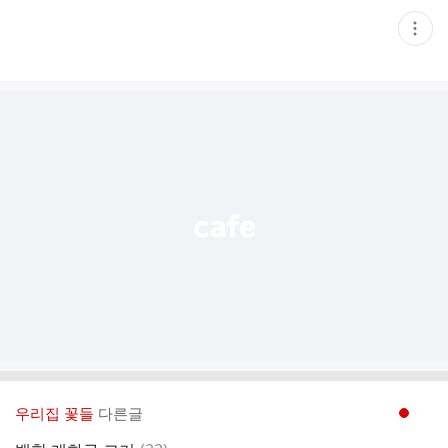
현
재
게
시
글
추
가
기
능
열
기
우리집 꽃들
다른글
현재페이지 1