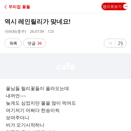
C
우리집 꽃들
앱으로보기
A
역시 레인릴리가 맞네요!
F
작
작
조
야래화(충주)
26.07.09
123
성
성
회
E
자
시
수
글
가
글
목록
댓글
36
가
간
자
자
크
크
기
기
크
작
게
게
울님들 릴리꽃들이 올라오는데
내꺼언~~
늦게도 심었지만 물을 많이 먹여도
여기저기 어쩌다 한송이씩
보여주더니
비가 오기시작하니