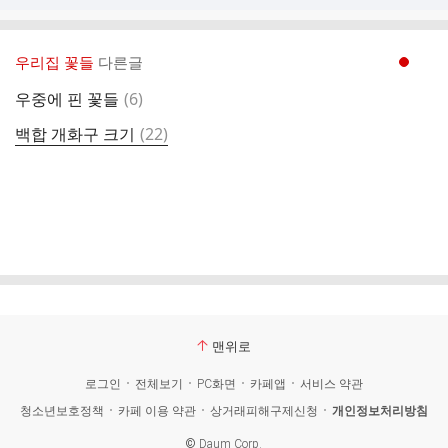
우리집 꽃들
다른글
현재페이지 1
댓
우중에 핀 꽃들
(
6
)
글
댓
백합 개화구 크기
(
22
)
글
맨위로
로그인
전체보기
PC화면
카페앱
서비스 약관
청소년보호정책
카페 이용 약관
상거래피해구제신청
개인정보처리방침
©
Daum Corp.