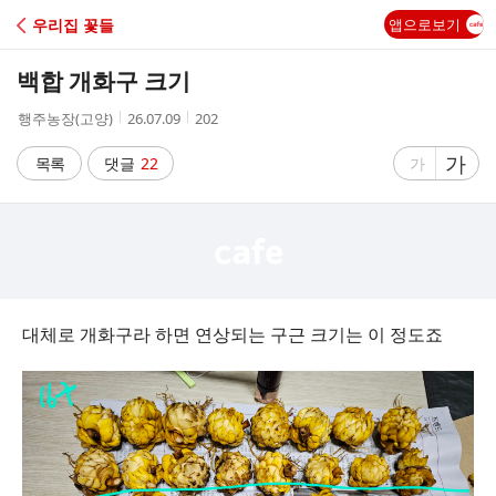
C
우리집 꽃들
앱으로보기
A
백합 개화구 크기
F
작
작
조
행주농장(고양)
26.07.09
202
성
성
회
E
자
시
수
글
가
글
목록
댓글
22
가
간
자
자
크
크
기
기
크
작
게
게
대체로 개화구라 하면 연상되는 구근 크기는 이 정도죠