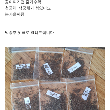
꽃이피기전 줄기수확.
청궁채, 적궁채가 섞였어요.
봄가을파종.
발송후 댓글로 알려드립니다.