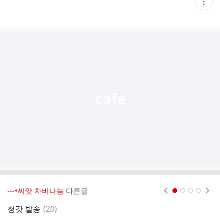
현
재
게
시
글
추
가
기
능
열
기
---•씨앗 차비나눔
다른글
현재페이지 1
2
3
4
댓
청갓 발송
(
20
)
브
글