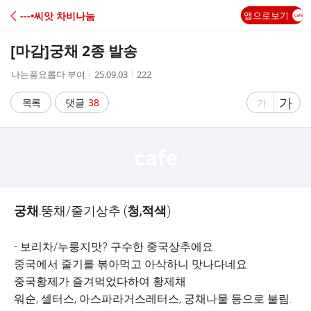
C
---•씨앗 차비나눔
앱으로보기
A
[마감]
궁채 2종 발송
F
작
작
조
나는풍요롭다 부여
25.09.03
222
성
성
회
E
자
시
수
글
가
글
목록
댓글
38
가
간
자
자
크
크
기
기
크
작
게
게
궁채.
뚱채/줄기상추 (
청,적색
)
- 보리차/누룽지맛? 구수한 중국상추에요.
중국에서 줄기를 볶아먹고 아삭하니 맛나다네요
중국황제가 즐겨먹었다하여 황제채.
워순, 셀터스, 아스파라거스레터스, 궁채나물 등으로 불림.