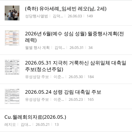
(축하) 유아세례_임세빈 레오(남, 2세)
게시판명
작성자
작성시간
조회수
성당행사앨범
김덕...
26.06.03
149
2026년 6월(예수 성심 성월) 월중행사계획(전
례력)
게시판명
작성자
작성시간
조회수
월별 행사 계획
김덕...
26.05.31
34
2026.05.31 지극히 거룩하신 삼위일체 대축일
주보(청소년주일)
게시판명
작성자
작성시간
조회수
유성성당 주보
이준...
26.05.30
184
2026.05.24 성령 강림 대축일 주보
게시판명
작성자
작성시간
조회수
유성성당 주보
이준...
26.05.23
165
Cu.월례회의자료(2026.05.)
게시판명
작성자
작성시간
조회수
레지오
김대...
26.05.21
13