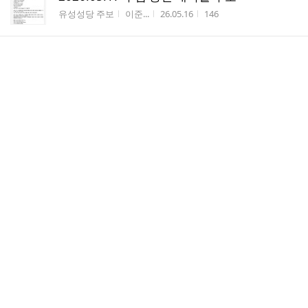
게시판명
작성자
작성시간
조회수
유성성당 주보
이준...
26.05.16
146
댓
(부고) 김인섭 마리아(88세) 자매님 선종
2
글
게시판명
작성자
작성시간
조회수
위령회
김덕...
26.05.13
439
수
2026.05.10 부활 제6주일 주보
게시판명
작성자
작성시간
조회수
유성성당 주보
이준...
26.05.09
224
(부고) 임만수 아비또(57세) 형제님선종
게시판명
작성자
작성시간
조회수
위령회
김덕...
26.05.08
174
유성성당 2026년도 성모의 밤 행사추진 계획
안내
게시판명
작성자
작성시간
조회수
기획분과
변동...
26.05.08
130
2026년 5월 소공동체회의자료