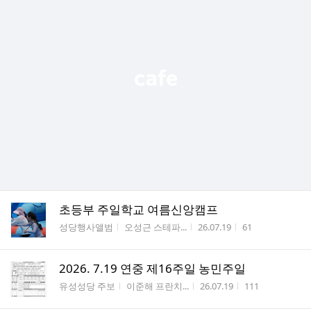
초등부 주일학교 여름신앙캠프
게시판명
작성자
작성시간
조회수
성당행사앨범
오성근 스테파...
26.07.19
61
2026. 7.19 연중 제16주일 농민주일
게시판명
작성자
작성시간
조회수
유성성당 주보
이준해 프란치...
26.07.19
111