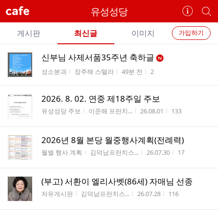
cafe
유성성당
카
개
페
별
개
정
카
게시판
최신글
이미지
가입하기
보
별
페
전
전
보
검
신부님 사제서품35주년 축하글
카
체
기
색
체
게시판명
작성자
작성시간
조회수
성소분과
장주해 스텔라
49분 전
2
페
글
글
리
메
스
2026. 8. 02. 연중 제18주일 주보
뉴
트
게시판명
작성자
작성시간
조회수
유성성당 주보
이준해 프란치...
26.08.01
133
2026년 8월 본당 월중행사계획(전례력)
게시판명
작성자
작성시간
조회수
월별 행사 계획
김덕남프란치스...
26.07.30
17
(부고) 서환이 엘리사벳(86세) 자매님 선종
게시판명
작성자
작성시간
조회수
자유게시판
김덕남프란치스...
26.07.28
116