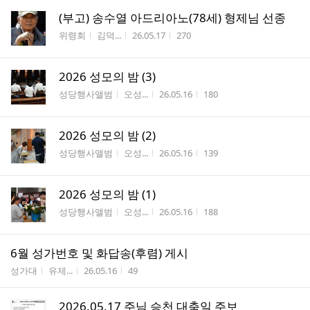
(부고) 송수열 아드리아노(78세) 형제님 선종
게시판명
작성자
작성시간
조회수
위령회
김덕...
26.05.17
270
2026 성모의 밤 (3)
게시판명
작성자
작성시간
조회수
성당행사앨범
오성...
26.05.16
180
2026 성모의 밤 (2)
게시판명
작성자
작성시간
조회수
성당행사앨범
오성...
26.05.16
139
2026 성모의 밤 (1)
게시판명
작성자
작성시간
조회수
성당행사앨범
오성...
26.05.16
188
6월 성가번호 및 화답송(후렴) 게시
게시판명
작성자
작성시간
조회수
성가대
유제...
26.05.16
49
2026.05.17 주님 승천 대축일 주보