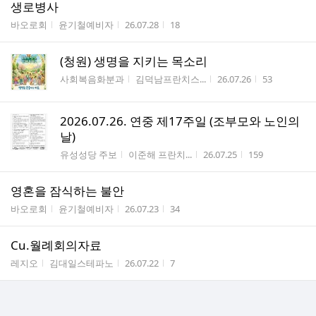
생로병사
게시판명
작성자
작성시간
조회수
바오로회
윤기철예비자
26.07.28
18
(청원) 생명을 지키는 목소리
게시판명
작성자
작성시간
조회수
사회복음화분과
김덕남프란치스...
26.07.26
53
2026.07.26. 연중 제17주일 (조부모와 노인의
날)
게시판명
작성자
작성시간
조회수
유성성당 주보
이준해 프란치...
26.07.25
159
영혼을 잠식하는 불안
게시판명
작성자
작성시간
조회수
바오로회
윤기철예비자
26.07.23
34
Cu.월례회의자료
게시판명
작성자
작성시간
조회수
레지오
김대일스테파노
26.07.22
7