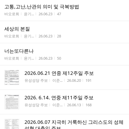
고통,고난,난관의 의미 및 극복방법
게시판명
작성자
작성시간
조회수
바오로회
윤기...
26.06.23
47
세상의 본질
게시판명
작성자
작성시간
조회수
바오로회
윤기...
26.06.23
28
너는또다른나
게시판명
작성자
작성시간
조회수
바오로회
윤기...
26.06.23
50
2026.06.21 연중 제12주일 주보
게시판명
작성자
작성시간
조회수
유성성당 주보
이준...
26.06.20
191
2026. 6.14. 연중 제11주일 주보
게시판명
작성자
작성시간
조회수
유성성당 주보
이준...
26.06.13
168
2026.06.07 지극히 거룩하신 그리스도의 성체
성혈 대축일 주보