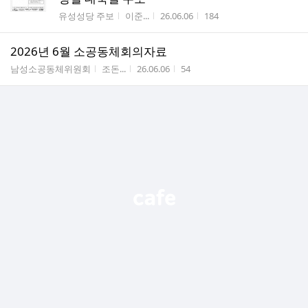
게시판명
작성자
작성시간
조회수
유성성당 주보
이준...
26.06.06
184
2026년 6월 소공동체회의자료
게시판명
작성자
작성시간
조회수
남성소공동체위원회
조돈...
26.06.06
54