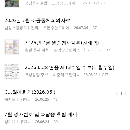
게시판명
작성자
작성시간
조회수
성당행사앨범
오성근 스테파...
26.07.05
87
2026년 7월 소공동체회의자료
게시판명
작성자
작성시간
조회수
남성소공동체위원회
조돈수안드레아
26.07.04
37
2026년 7월 월중행사계획(전례력)
게시판명
작성자
작성시간
조회수
월별 행사 계획
김덕남프란치스...
26.06.28
32
2026.6.28 연중 제13주일 주보(교황주일)
게시판명
작성자
작성시간
조회수
유성성당 주보
이준해 프란치...
26.06.28
247
댓
Cu.월례회의(2026.06.)
1
글
게시판명
작성자
작성시간
조회수
레지오
김대...
26.06.25
15
수
7월 성가번호 및 화답송 후렴 게시
게시판명
작성자
작성시간
조회수
성가대
유제...
26.06.24
39