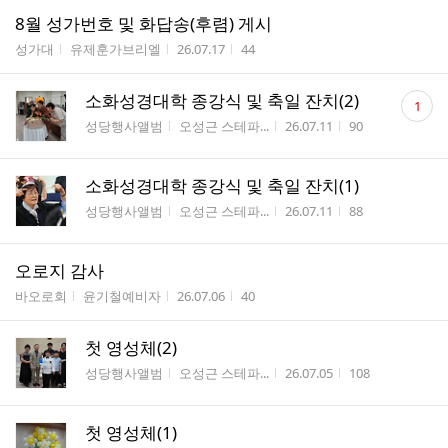
8월 성가번호 및 화답송(후렴) 게시
게시판명
작성자
작성시간
조회수
성가대
유제훈가브리엘
26.07.17
44
댓
소화성경대학 종강식 및 축일 잔치(2)
1
글
게시판명
작성자
작성시간
조회수
성당행사앨범
오성근 스테파...
26.07.11
90
수
소화성경대학 종강식 및 축일 잔치(1)
게시판명
작성자
작성시간
조회수
성당행사앨범
오성근 스테파...
26.07.11
88
오로지 감사
게시판명
작성자
작성시간
조회수
바오로회
윤기철예비자
26.07.06
40
첫 영성체(2)
게시판명
작성자
작성시간
조회수
성당행사앨범
오성근 스테파...
26.07.05
108
첫 영성체(1)