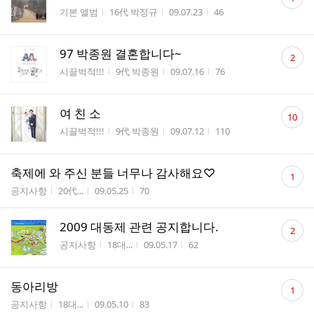
글
게시판명
작성자
작성시간
조회수
기본 앨범
16代 박정규
09.07.23
46
수
댓
97 박종원 결혼합니다~
2
글
게시판명
작성자
작성시간
조회수
시끌벅적!!!
9代 박종원
09.07.16
76
수
댓
여 친 소
10
글
게시판명
작성자
작성시간
조회수
시끌벅적!!!
9代 박종원
09.07.12
110
수
댓
축제에 와 주신 분들 너무나 감사해요♡
1
글
게시판명
작성자
작성시간
조회수
공지사항
20代...
09.05.25
70
수
댓
2009 대동제 관련 공지합니다.
2
글
게시판명
작성자
작성시간
조회수
공지사항
18대...
09.05.17
62
수
댓
동아리방
1
글
게시판명
작성자
작성시간
조회수
공지사항
18대...
09.05.10
83
수