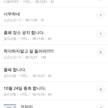
게시판명
작성자
작성시간
조회수
시끌벅적!!!
11代...
08.12.01
81
수
댓
너무하네
1
글
게시판명
작성시간
조회수
소곤소곤~~!!
08.11.28
92
수
댓
졸폐 장소 공지 합니다.
1
글
게시판명
작성자
작성시간
조회수
공지사항
17代...
08.11.05
65
수
댓
착각하지말고 잘 들어라!!!!!!
5
글
게시판명
작성시간
조회수
소곤소곤~~!!
08.10.27
148
수
졸페 합니다.
게시판명
작성자
작성시간
조회수
공지사항
17代...
08.10.27
68
댓
10월 24일 총회 합니다.
2
글
게시판명
작성자
작성시간
조회수
공지사항
17代...
08.10.18
60
수
댓
프리미