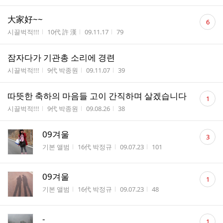
댓
大家好~~
6
글
게시판명
작성자
작성시간
조회수
시끌벅적!!!
10代 許 漢
09.11.17
79
수
잠자다가 기관총 소리에 경련
게시판명
작성자
작성시간
조회수
시끌벅적!!!
9代 박종원
09.11.07
39
댓
따뜻한 축하의 마음들 고이 간직하며 살겠습니다
1
글
게시판명
작성자
작성시간
조회수
시끌벅적!!!
9代 박종원
09.08.26
38
수
댓
09겨울
3
글
게시판명
작성자
작성시간
조회수
기본 앨범
16代 박정규
09.07.23
101
수
댓
09겨울
1
글
게시판명
작성자
작성시간
조회수
기본 앨범
16代 박정규
09.07.23
48
수
댓
-
1