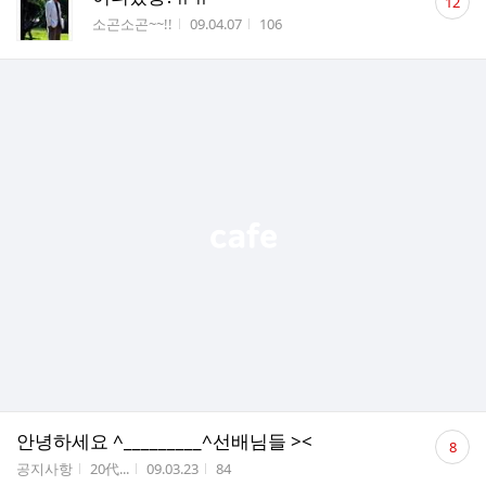
12
글
게시판명
작성시간
조회수
소곤소곤~~!!
09.04.07
106
수
댓
안녕하세요 ^_________^선배님들 ><
8
글
게시판명
작성자
작성시간
조회수
공지사항
20代...
09.03.23
84
수