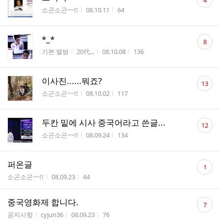
4
글
게시판명
작성시간
조회수
소곤소곤~~!!
08.10.11
64
수
댓
*_*
8
글
게시판명
작성자
작성시간
조회수
기본 앨범
20代...
08.10.08
136
수
댓
이사진......뭐죠?
13
글
게시판명
작성시간
조회수
소곤소곤~~!!
08.10.02
117
수
댓
두칸 밑에 시사 중국어라고 쓴글...
12
글
게시판명
작성시간
조회수
소곤소곤~~!!
08.09.24
134
수
댓
퍼온글
1
글
게시판명
작성시간
조회수
소곤소곤~~!!
08.09.23
44
수
댓
중국영화제 합니다.
7
글
게시판명
작성자
작성시간
조회수
공지사항
cyjun36
08.09.23
76
수