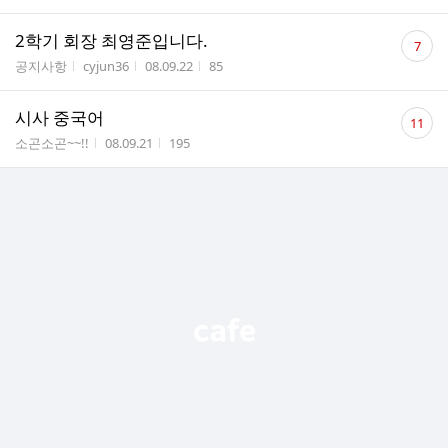
댓
2학기 회장 최영준입니다.
7
글
게시판명
작성자
작성시간
조회수
공지사항
cyjun36
08.09.22
85
수
댓
시사 중국어
11
글
게시판명
작성시간
조회수
소곤소곤~~!!
08.09.21
195
수