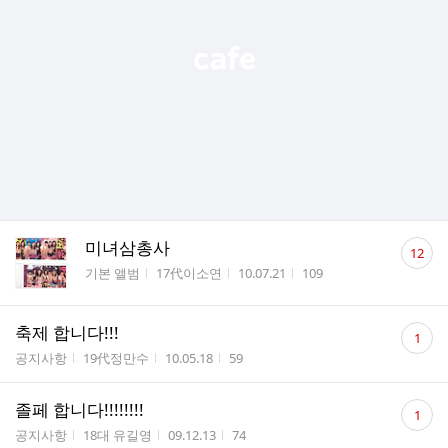
댓
미녀삼총사
12
글
게시판명
작성자
작성시간
조회수
기본 앨범
17代이소연
10.07.21
109
수
댓
축제 합니다!!!
1
글
게시판명
작성자
작성시간
조회수
공지사항
19代정만수
10.05.18
59
수
댓
졸페 합니다!!!!!!!!
1
글
게시판명
작성자
작성시간
조회수
공지사항
18대 유길영
09.12.13
74
수