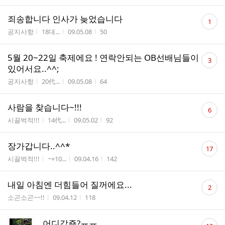
댓
죄송합니다 인사가 늦었습니다
1
글
게시판명
작성자
작성시간
조회수
공지사항
18대...
09.05.08
50
수
댓
5월 20~22일 축제에요 ! 연락안되는 OB선배님들이
3
글
있어서요..^^;
수
게시판명
작성자
작성시간
조회수
공지사항
20代...
09.05.08
64
댓
사람을 찾습니다~!!!
6
글
게시판명
작성자
작성시간
조회수
시끌벅적!!!
14代...
09.05.02
92
수
댓
장가갑니다..^^*
17
글
게시판명
작성자
작성시간
조회수
시끌벅적!!!
~+10...
09.04.16
142
수
댓
내일 아침엔 더힘들어 질꺼에요...
2
글
게시판명
작성시간
조회수
소곤소곤~~!!
09.04.12
118
수
댓
어디갔죵?ㅠㅠ