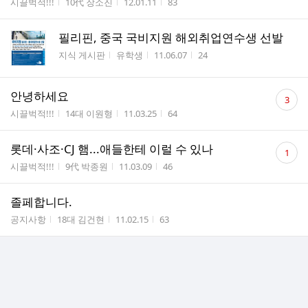
게시판명
작성자
작성시간
조회수
시끌벅적!!!
10代 장소진
12.01.11
83
수
필리핀, 중국 국비지원 해외취업연수생 선발
게시판명
작성자
작성시간
조회수
지식 게시판
유학생
11.06.07
24
댓
안녕하세요
3
글
게시판명
작성자
작성시간
조회수
시끌벅적!!!
14대 이원형
11.03.25
64
수
댓
롯데·사조·CJ 햄...애들한테 이럴 수 있나
1
글
게시판명
작성자
작성시간
조회수
시끌벅적!!!
9代 박종원
11.03.09
46
수
졸페합니다.
게시판명
작성자
작성시간
조회수
공지사항
18대 김건현
11.02.15
63