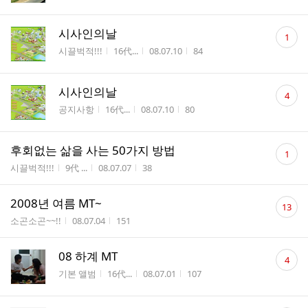
댓
시사인의날
1
글
게시판명
작성자
작성시간
조회수
시끌벅적!!!
16代...
08.07.10
84
수
댓
시사인의날
4
글
게시판명
작성자
작성시간
조회수
공지사항
16代...
08.07.10
80
수
댓
후회없는 삶을 사는 50가지 방법
1
글
게시판명
작성자
작성시간
조회수
시끌벅적!!!
9代 ...
08.07.07
38
수
댓
2008년 여름 MT~
13
글
게시판명
작성시간
조회수
소곤소곤~~!!
08.07.04
151
수
댓
08 하계 MT
4
글
게시판명
작성자
작성시간
조회수
기본 앨범
16代...
08.07.01
107
수