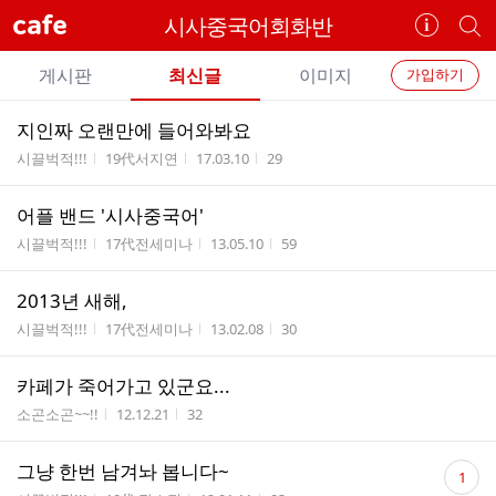
cafe
시사중국어회화반
카
개
페
별
개
정
카
게시판
최신글
이미지
가입하기
보
별
페
전
전
보
검
지인짜 오랜만에 들어와봐요
카
체
기
색
체
게시판명
작성자
작성시간
조회수
시끌벅적!!!
19代서지연
17.03.10
29
페
글
글
리
메
어플 밴드 '시사중국어'
스
뉴
게시판명
작성자
작성시간
조회수
트
시끌벅적!!!
17代전세미나
13.05.10
59
2013년 새해,
게시판명
작성자
작성시간
조회수
시끌벅적!!!
17代전세미나
13.02.08
30
카페가 죽어가고 있군요...
게시판명
작성시간
조회수
소곤소곤~~!!
12.12.21
32
댓
그냥 한번 남겨놔 봅니다~
1
글