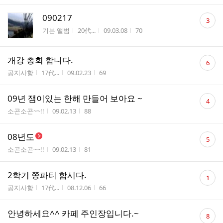
댓
090217
3
글
게시판명
작성자
작성시간
조회수
기본 앨범
20代...
09.03.08
70
수
댓
개강 총회 합니다.
6
글
게시판명
작성자
작성시간
조회수
공지사항
17代...
09.02.23
69
수
댓
09년 잼이있는 한해 만들어 보아요 ~
4
글
게시판명
작성시간
조회수
소곤소곤~~!!
09.02.13
88
수
댓
08년도
5
글
게시판명
작성시간
조회수
소곤소곤~~!!
09.02.13
81
수
댓
2학기 쫑파티 합시다.
1
글
게시판명
작성자
작성시간
조회수
공지사항
17代...
08.12.06
66
수
댓
안녕하세요^^ 카페 주인장입니다.~
8
글