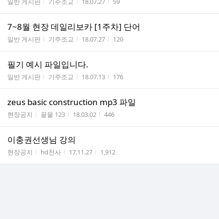
게시판명
작성자
작성시간
조회수
일반 게시판
기주조교
18.07.27
59
7~8월 현장 데일리보카 [1주차] 단어
게시판명
작성자
작성시간
조회수
일반 게시판
기주조교
18.07.27
120
필기 예시 파일입니다.
게시판명
작성자
작성시간
조회수
일반 게시판
기주조교
18.07.13
176
zeus basic construction mp3 파일
게시판명
작성자
작성시간
조회수
현장공지
꿀물 123
18.03.02
446
이충권선생님 강의
게시판명
작성자
작성시간
조회수
현장공지
hd천사
17.11.27
1,912