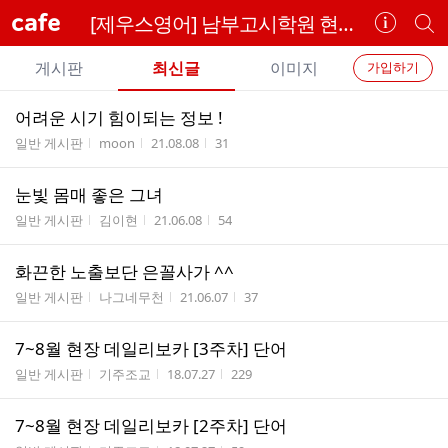
cafe
[제우스영어] 남부고시학원 현장 수강생 전용 카페
카
개
페
별
개
정
카
게시판
최신글
이미지
가입하기
보
별
페
전
전
보
검
어려운 시기 힘이되는 정보 !
카
체
기
색
체
게시판명
작성자
작성시간
조회수
일반 게시판
moon
21.08.08
31
페
글
글
리
메
눈빛 몸매 좋은 그녀
스
뉴
게시판명
작성자
작성시간
조회수
트
일반 게시판
김이현
21.06.08
54
화끈한 노출보단 은꼴사가 ^^
게시판명
작성자
작성시간
조회수
일반 게시판
나그네무천
21.06.07
37
7~8월 현장 데일리보카 [3주차] 단어
게시판명
작성자
작성시간
조회수
일반 게시판
기주조교
18.07.27
229
7~8월 현장 데일리보카 [2주차] 단어