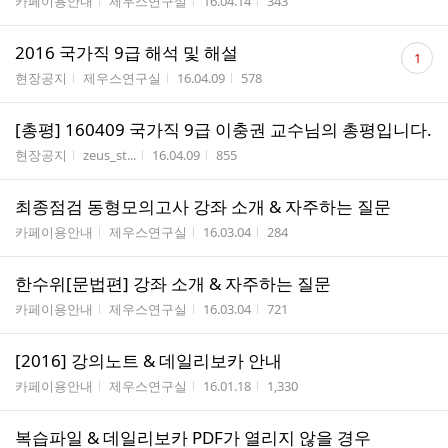
게시판명
작성자
작성시간
조회수
카페이용안내
제우스연구실
16.04.14
343
댓
2016 국가직 9급 해석 및 해설
1
글
게시판명
작성자
작성시간
조회수
현장공지
제우스연구실
16.04.09
578
수
[총평] 160409 국가직 9급 이충권 교수님의 총평입니다.
게시판명
작성자
작성시간
조회수
현장공지
zeus_st...
16.04.09
855
최종점검 동형모의고사 강좌 소개 & 자주하는 질문
게시판명
작성자
작성시간
조회수
카페이용안내
제우스연구실
16.03.04
284
한수위[문법편] 강좌 소개 & 자주하는 질문
게시판명
작성자
작성시간
조회수
카페이용안내
제우스연구실
16.03.04
721
[2016] 강의노트 & 데일리보카 안내
게시판명
작성자
작성시간
조회수
카페이용안내
제우스연구실
16.01.18
1,330
복습파일 & 데일리보카 PDF가 열리지 않을 경우