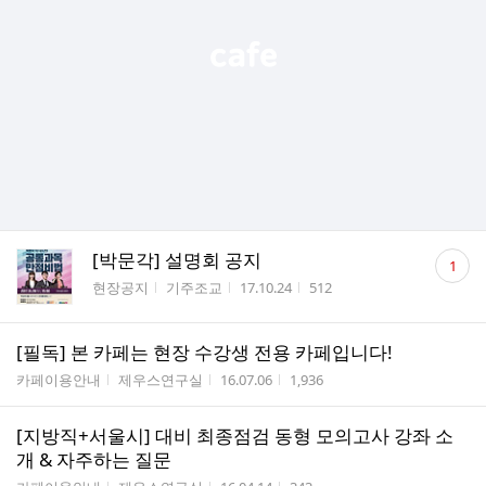
댓
[박문각] 설명회 공지
1
글
게시판명
작성자
작성시간
조회수
현장공지
기주조교
17.10.24
512
수
[필독] 본 카페는 현장 수강생 전용 카페입니다!
게시판명
작성자
작성시간
조회수
카페이용안내
제우스연구실
16.07.06
1,936
[지방직+서울시] 대비 최종점검 동형 모의고사 강좌 소
개 & 자주하는 질문