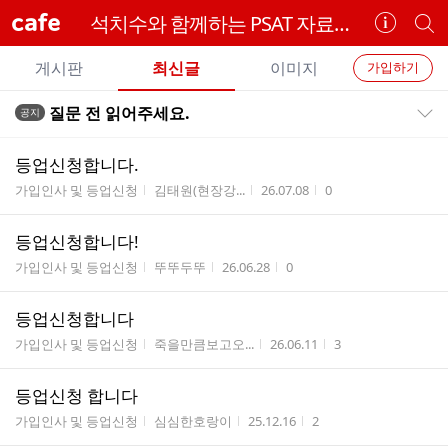
cafe
석치수와 함께하는 PSAT 자료해석
카
개
페
별
개
정
카
게시판
최신글
이미지
가입하기
보
별
페
전
전
보
검
질문 전 읽어주세요.
공지
카
공지목록 펼치기/접기
체
기
색
체
페
글
글
등업신청합니다.
리
메
게시판명
작성자
작성시간
조회수
가입인사 및 등업신청
김태원(현장강...
26.07.08
0
스
뉴
트
등업신청합니다!
게시판명
작성자
작성시간
조회수
가입인사 및 등업신청
뚜뚜두뚜
26.06.28
0
등업신청합니다
게시판명
작성자
작성시간
조회수
가입인사 및 등업신청
죽을만큼보고오...
26.06.11
3
등업신청 합니다
게시판명
작성자
작성시간
조회수
가입인사 및 등업신청
심심한호랑이
25.12.16
2