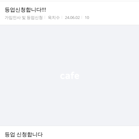
등업신청합니다!!!
게시판명
작성자
작성시간
조회수
가입인사 및 등업신청
욱치수
24.06.02
10
등업 신청합니다