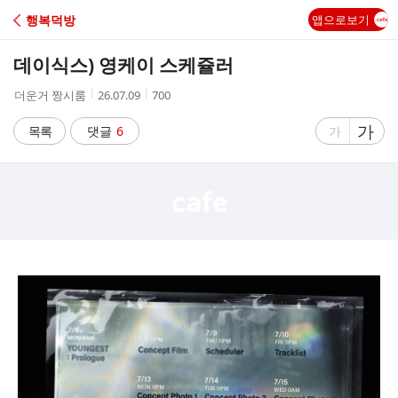
C
행복덕방
앱으로보기
A
데이식스) 영케이 스케쥴러
F
작
작
조
더운거 짱시룸
26.07.09
700
성
성
회
E
자
시
수
글
가
글
목록
댓글
6
가
간
자
자
크
크
기
기
크
작
게
게