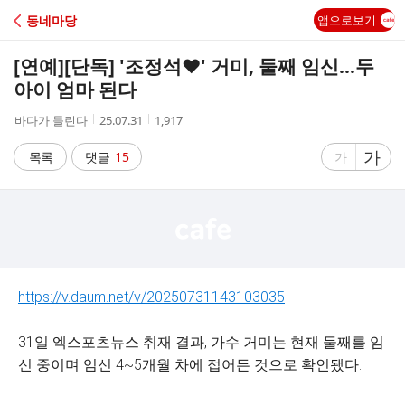
C
동네마당
앱으로보기
A
[연예]
[단독] '조정석♥' 거미, 둘째 임신…두
F
아이 엄마 된다
작
작
조
바다가 들린다
25.07.31
1,917
E
성
성
회
자
시
수
글
가
글
목록
댓글
15
가
간
자
자
크
크
기
기
크
작
게
게
https://v.daum.net/v/20250731143103035
31일 엑스포츠뉴스 취재 결과, 가수 거미는 현재 둘째를 임
신 중이며 임신 4~5개월 차에 접어든 것으로 확인됐다.