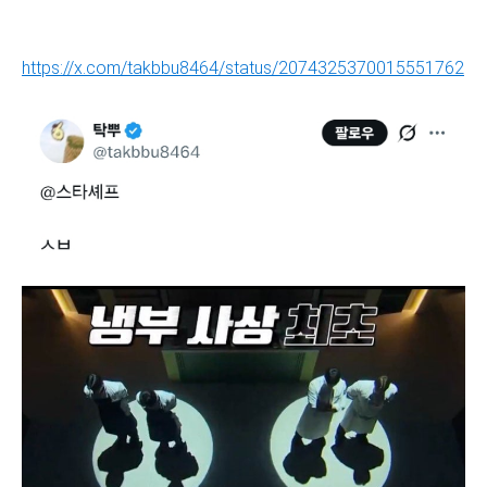
https://x.com/takbbu8464/status/2074325370015551762