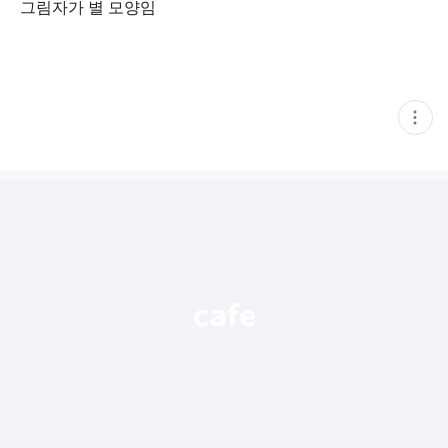
그림자가 별 모양임
현
재
게
시
글
추
가
기
능
열
기