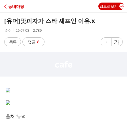
C
동네마당
앱으로보기
A
[유머]
맛피자가 스타 셰프인 이유.x
F
작
작
조
순이
26.07.08
2,739
성
성
회
E
자
시
수
글
가
글
목록
댓글
8
가
간
자
자
크
크
기
기
크
작
게
게
출처 :뉴덕