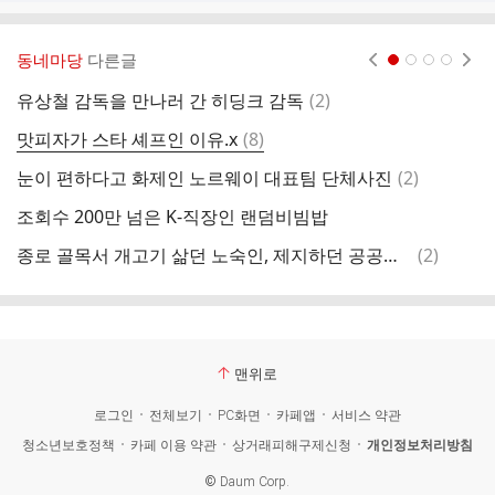
동네마당
다른글
현재페이지 1
2
3
4
댓
유상철 감독을 만나러 간 히딩크 감독
(
2
)
리
글
댓
맛피자가 스타 셰프인 이유.x
(
8
)
[
글
댓
눈이 편하다고 화제인 노르웨이 대표팀 단체사진
(
2
)
글
조회수 200만 넘은 K-직장인 랜덤비빔밥
댓
종로 골목서 개고기 삶던 노숙인, 제지하던 공공근로자 흉기로 찔러
(
2
)
글
맨위로
로그인
전체보기
PC화면
카페앱
서비스 약관
청소년보호정책
카페 이용 약관
상거래피해구제신청
개인정보처리방침
©
Daum Corp.