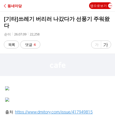
C
동네마당
앱으로보기
A
[기타]
쓰레기 버리러 나갔다가 선풍기 주워왔
F
다
작
작
조
순이
26.07.09
22,258
E
성
성
회
자
시
수
글
가
글
목록
댓글
4
가
간
자
자
크
크
기
기
크
작
게
게
출처 :
https://www.dmitory.com/issue/417949815