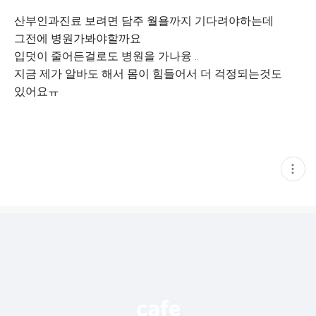
산부인과진료 보려면 담주 월욜까지 기다려야하는데
그전에 병원가봐야할까요
입덧이 줄어든걸로도 병원을 가나융 ..
지금 제가 알바도 해서 몸이 힘들어서 더 걱정되는것도
있어요ㅠ
현
재
게
시
글
추
가
기
능
열
기