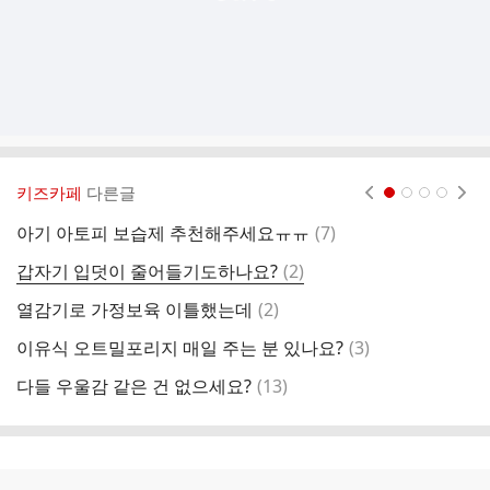
키즈카페
다른글
현재페이지 1
2
3
4
댓
아기 아토피 보습제 추천해주세요ㅠㅠ
(
7
)
이
글
댓
갑자기 입덧이 줄어들기도하나요?
(
2
)
줌
글
댓
열감기로 가정보육 이틀했는데
(
2
)
아
글
댓
이유식 오트밀포리지 매일 주는 분 있나요?
(
3
)
임
글
댓
다들 우울감 같은 건 없으세요?
(
13
)
돌
글