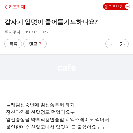
C
키즈카페
앱으로보기
A
갑자기 입덧이 줄어들기도하나요?
F
작
작
조
쭈니쭈니
26.07.09
162
성
성
회
E
자
시
수
글
가
글
목록
댓글
2
가
간
자
자
크
크
기
기
크
작
게
게
둘째임신중인데 임신쯤부터 제가
정신과약을 한달정도 먹었어요ㅜ
임신증상을 약부작용인줄알고 엑스레이도 찍어서
불안한데 임신알고나서 입덧이 급 줄었어요ㅜㅜ