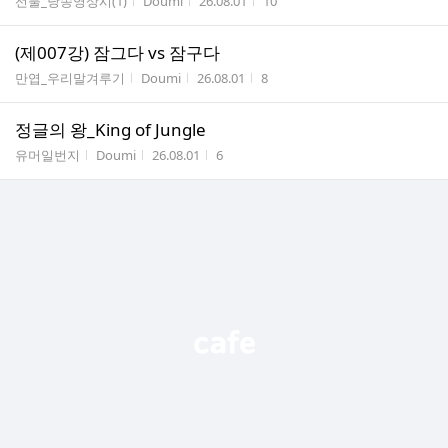
게시판명
작성자
작성시간
조회수
선물_낭송영상시(1)
Doumi
26.08.01
10
(제007강) 잠그다 vs 잠구다
게시판명
작성자
작성시간
조회수
만엽_우리말겨루기
Doumi
26.08.01
8
정글의 왕_King of Jungle
게시판명
작성자
작성시간
조회수
유머일번지
Doumi
26.08.01
6