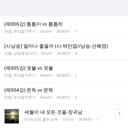
(제006강) 틈틈이 vs 틈틈히
게시판명
작성자
작성시간
조회수
만엽_우리말겨루기
Doumi
26.08.01
7
[시낭송] 얼마나 좋을까 (시:박만엽//낭송:선혜영)
게시판명
작성자
작성시간
조회수
선물_낭송영상시(1)
Doumi
26.08.01
6
(제005강) 귓볼 vs 귓불
게시판명
작성자
작성시간
조회수
만엽_우리말겨루기
Doumi
26.08.01
2
(제004강) 문득 vs 문뜩
게시판명
작성자
작성시간
조회수
만엽_우리말겨루기
Doumi
26.08.01
2
댓
세월이 내 모든 것을-장귀남
1
글
게시판명
작성자
작성시간
조회수
[이의선]의 좋은 낭독
이의선
26.08.01
7
수