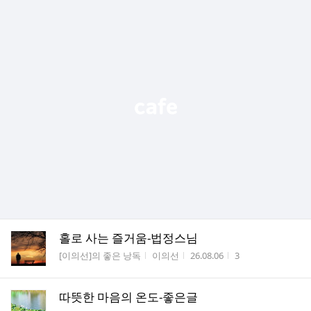
홀로 사는 즐거움-법정스님
게시판명
작성자
작성시간
조회수
[이의선]의 좋은 낭독
이의선
26.08.06
3
따뜻한 마음의 온도-좋은글