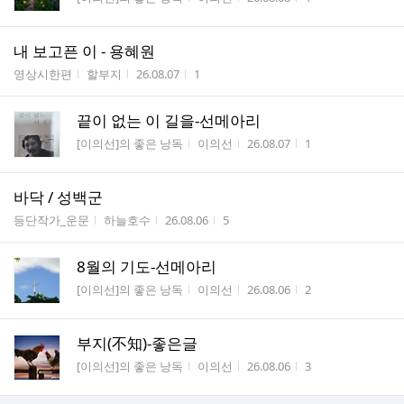
내 보고픈 이 - 용혜원
게시판명
작성자
작성시간
조회수
영상시한편
할부지
26.08.07
1
끝이 없는 이 길을-선메아리
게시판명
작성자
작성시간
조회수
[이의선]의 좋은 낭독
이의선
26.08.07
1
바닥 / 성백군
게시판명
작성자
작성시간
조회수
등단작가_운문
하늘호수
26.08.06
5
8월의 기도-선메아리
게시판명
작성자
작성시간
조회수
[이의선]의 좋은 낭독
이의선
26.08.06
2
부지(不知)-좋은글
게시판명
작성자
작성시간
조회수
[이의선]의 좋은 낭독
이의선
26.08.06
3