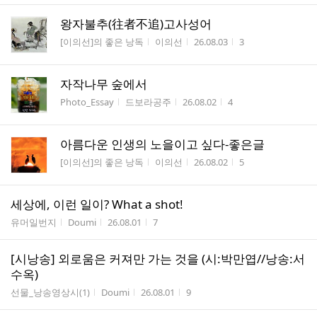
왕자불추(往者不追)고사성어
게시판명
작성자
작성시간
조회수
[이의선]의 좋은 낭독
이의선
26.08.03
3
자작나무 숲에서
게시판명
작성자
작성시간
조회수
Photo_Essay
드보라공주
26.08.02
4
아름다운 인생의 노을이고 싶다-좋은글
게시판명
작성자
작성시간
조회수
[이의선]의 좋은 낭독
이의선
26.08.02
5
세상에, 이런 일이? What a shot!
게시판명
작성자
작성시간
조회수
유머일번지
Doumi
26.08.01
7
[시낭송] 외로움은 커져만 가는 것을 (시:박만엽//낭송:서
수옥)
게시판명
작성자
작성시간
조회수
선물_낭송영상시(1)
Doumi
26.08.01
9