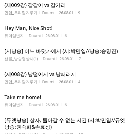
(제009강) 갈갈이 vs 갈가리
게시판명
작성자
작성시간
조회수
만엽_우리말겨루기
Doumi
26.08.01
9
Hey Man, Nice Shot!
게시판명
작성자
작성시간
조회수
유머일번지
Doumi
26.08.01
6
[시낭송] 어느 바닷가에서 (시:박만엽//낭송:송명진)
게시판명
작성자
작성시간
조회수
선물_낭송영상시(1)
Doumi
26.08.01
7
(제008강) 낭떨어지 vs 낭떠러지
게시판명
작성자
작성시간
조회수
만엽_우리말겨루기
Doumi
26.08.01
4
Take me home!
게시판명
작성자
작성시간
조회수
유머일번지
Doumi
26.08.01
6
[듀엣낭송] 상자, 돌아갈 수 없는 시간 (시:박만엽//듀엣
낭송:권숙희&손효성)