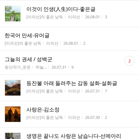
이것이 인생(人生)이다-좋은글
게시판명
작성자
작성시간
조회수
[이의선]의 좋은 낭독
이의선
26.08.01
3
한국어 만세-유머글
게시판명
작성자
작성시간
조회수
[이의선]의 좋은 낭독
이의선
26.08.01
2
댓
그늘의 권세 / 성백군
2
글
게시판명
작성자
작성시간
조회수
등단작가_운문
하늘...
26.07.31
9
수
등잔불 아래 들려주는 감동 설화-설화글
게시판명
작성자
작성시간
조회수
[이의선]의 좋은 낭독
이의선
26.07.31
7
사랑은-김소정
게시판명
작성자
작성시간
조회수
[이의선]의 좋은 낭독
이의선
26.07.30
2
생명은 끝나도 사랑은 남습니다-선메아리