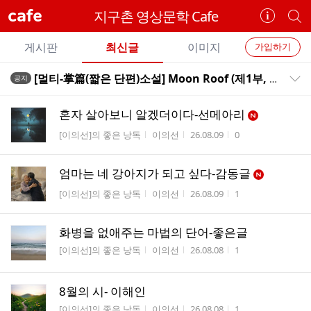
cafe
지구촌 영상문학 Cafe
카
개
페
별
개
정
카
게시판
최신글
이미지
가입하기
보
별
페
전
전
보
검
[멀티-掌篇(짧은 단편)소설] Moon Roof (제1부, 제2부, 제3부 통합편)
공지
카
공지목록 펼치기/접기
체
기
색
체
페
글
글
혼자 살아보니 알겠더이다-선메아리
리
메
게시판명
작성자
작성시간
조회수
[이의선]의 좋은 낭독
이의선
26.08.09
0
스
뉴
트
엄마는 네 강아지가 되고 싶다-감동글
게시판명
작성자
작성시간
조회수
[이의선]의 좋은 낭독
이의선
26.08.09
1
화병을 없애주는 마법의 단어-좋은글
게시판명
작성자
작성시간
조회수
[이의선]의 좋은 낭독
이의선
26.08.08
1
8월의 시- 이해인
게시판명
작성자
작성시간
조회수
[이의선]의 좋은 낭독
이의선
26.08.08
1