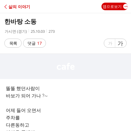
C
삶의 이야기
앱으로보기
A
한바탕 소동
F
작
작
조
가시연 (경기)
25.10.03
273
성
성
회
E
자
시
수
글
가
글
목록
댓글
17
가
간
자
자
크
크
기
기
크
작
게
게
똘똘 했던사람이
바보가 되어 가나 ?~
어제 들어 오면서
주차를
다른동하고