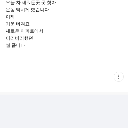
오늘 차 세워둔곳 못 찾아
운동 빡시게 했습니다
이제
기운 빠져요
새로운 아파트에서
어리버리했던
썰 풉니다
현
재
게
시
글
추
가
기
능
열
기