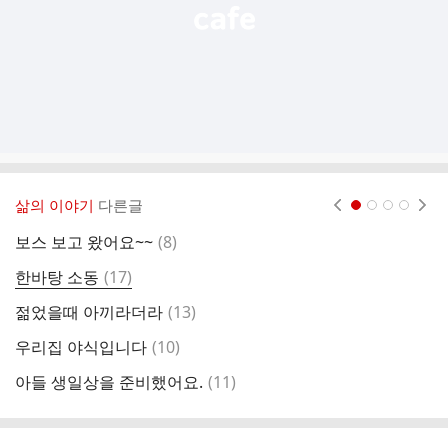
삶의 이야기
다른글
현재페이지 1
2
3
4
댓
보스 보고 왔어요~~
(
8
)
글
댓
한바탕 소동
(
17
)
황
글
댓
젊었을때 아끼라더라
(
13
)
된
글
댓
우리집 야식입니다
(
10
)
선
글
댓
아들 생일상을 준비했어요.
(
11
)
노
글