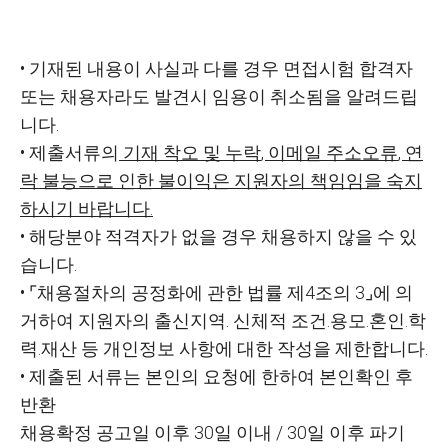
•
기재된 내용이 사실과 다를 경우 면접시험 합격자
또는 채용자라도 발견시 임용이 취소됨을 알려드립
니다
.
•
제출서류의
기재 착오 및 누락
,
이메일 주소오류
,
연
락 불능으로 인한 불이익은 지
원자의 책임임을 숙지
하시기 바랍니다
.
•
해당분야 적격자가 없을 경우 채용하지 않을 수 있
습니다
.
•
⌜
채용절차의 공정화에 관한 법률 제
4
조의
3
⌟
에 의
거하여 지원자의 출신지역
․
신체적 조건
․
용모
․
혼인
․
학
력
․
재산 등 개인정보 사항에 대한 작성을 제한합니다
.
•
제출된 서류는 본인의 요청에 한하여 본인확인 후
반환
채용확정 공고일 이후
30
일 이내
/ 30
일 이후 파기