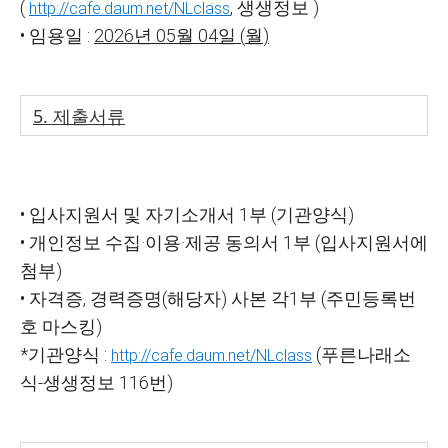
(
,
생생정보
)
http://cafe.daum.net/NLclass
•
임용일
:
2026
년
05
월
04
일
(
월
)
5.
제출서류
•
입사지원서 및 자기소개서
1
부
(
기관양식
)
•
개인정보 수집
·
이용
·
제공 동의서
1
부
(
입사지원서에
첨부
)
•
자격증
,
경력증명
(
해당자
)
사본 각
1
부
(
주민등록번
호 마스킹
)
*
기관양식
:
(
푸른나래소
http://cafe.daum.net/NLclass
식
-
생생정보
116
번
)