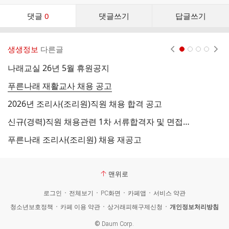
댓
댓글
0
댓글쓰기
답글쓰기
글
댓
글
생생정보
다른글
현재페이지 1
2
3
4
리
스
나래교실 26년 5월 휴원공지
2
트
푸른나래 재활교사 채용 공고
푸
2026년 조리사(조리원)직원 채용 합격 공고
나
신규(경력)직원 채용관련 1차 서류합격자 및 면접공지
2
푸른나래 조리사(조리원) 채용 재공고
2
맨위로
로그인
전체보기
PC화면
카페앱
서비스 약관
청소년보호정책
카페 이용 약관
상거래피해구제신청
개인정보처리방침
©
Daum Corp.