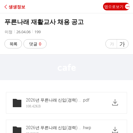
C
생생정보
앱으로보기
A
푸른나래 재활교사 채용 공고
F
작
작
조
미정
26.04.06
199
성
성
회
E
자
시
수
글
가
글
목록
댓글
0
가
간
자
자
크
크
기
기
크
작
게
게
2026년 푸른나래 신입(경력) 채용 공고문
.pdf
108.42KB
2026년 푸른나래 신입(경력) 입사지원서
.hwp