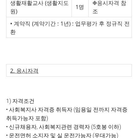
생활재활교사
(
생활지도
❉
응시자격 참
1
명
원
)
조
•
계약직
(
계약기간
: 1
년
) :
업무평가 후 정규직 전
환
2.
응시자격
1)
자격조건
•
사회복지사 자격증 취득자
(
임용일 전까지 자격증
취득가능자 포함
)
•
신규채용자
,
사회복지관련 경력자
(5
호봉 이하
)
•
운전면허 소지자 및 실 운전가능자
(
우대가능
)