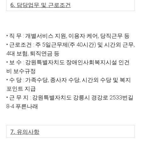
6.
담당업무 및 근로조건
•
직
무
:
개별서비스 지원
,
이용자 케어
,
당직근무 등
•
근로조건
:
주
5
일근무제
(
주
40
시간
)
및 시간외 근무
,
4
대 보험
,
퇴직연금 등
•
보 수
:
강원특별자치도 장애인사회복지시설 인건
비 보수규정
•
수 당
:
가족수당
,
종사자 수당
,
시간외 수당 및 복지
포인트 지급
•
근 무 지
:
강원특별자치도 강릉시 경강로
2533
번길
8-4
푸른나래
7.
유의사항