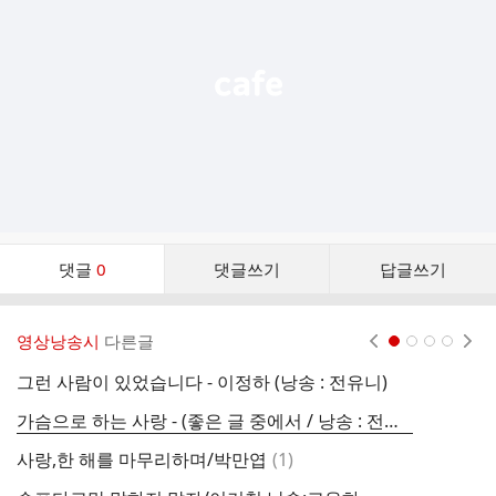
열
기
댓
댓글
0
댓글쓰기
답글쓰기
글
댓
글
영상낭송시
다른글
현재페이지 1
2
3
4
리
스
그런 사람이 있었습니다 - 이정하 (낭송 : 전유니)
그
트
가슴으로 하는 사랑 - (좋은 글 중에서 / 낭송 : 전유니)
내
댓
사랑,한 해를 마무리하며/박만엽
(
1
)
미
글