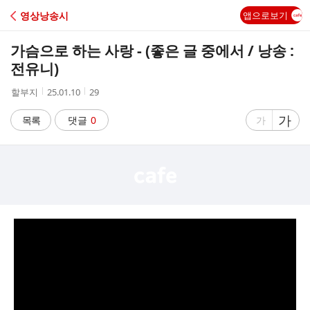
C
영상낭송시
앱으로보기
A
가슴으로 하는 사랑 - (좋은 글 중에서 / 낭송 :
F
전유니)
작
작
조
할부지
25.01.10
29
E
성
성
회
자
시
수
글
가
글
목록
댓글
0
가
간
자
자
크
크
기
기
크
작
게
게