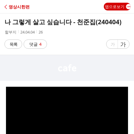
C
영상시한편
앱으로보기
A
나 그렇게 살고 싶습니다 - 천준집(240404)
F
작
작
조
할부지
24.04.04
26
성
성
회
E
자
시
수
글
가
글
목록
댓글
4
가
간
자
자
크
크
기
기
크
작
게
게