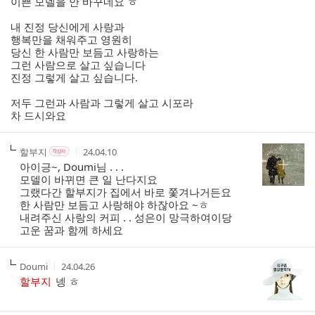
이쁜 모델을 안 바꾸네요 ㅎ
트
내 진정 당신에게 사랑과
행복만을 채워주고 영원히
당신 한 사람만 보듬고 사랑하는
그런 사람으로 살고 싶습니다
진정 그렇게 살고 싶습니다.
저두 그런과 사람과 그렇게 살고 시포라
차 드시와요
작
작
작
할부지
24.04.10
작
성
성
성
성
아이긍~, Doumi님 . . .
자
자
시
자
모델이 바뀌면 큰 일 난다지요
본
간
그랬다간 할부지가 집에서 바로 쫓겨나거든요
인
한 사람만 보듬고 사랑해야 하잖아요 ~ㅎ
여
내려주신 사랑의 커피 . . 성은이 망극하여이당
부
고운 꿈과 함께 하세요
작
작
Doumi
24.04.26
성
성
할부지
넹 ㅎ
자
시
간