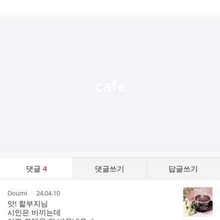
게
시
글
추
가
기
능
열
기
댓
댓글
4
댓글쓰기
답글쓰기
글
댓
작
작
Doumi
24.04.10
글
성
성
앗! 할부지님
리
자
시
시인은 바끼는데
스
간