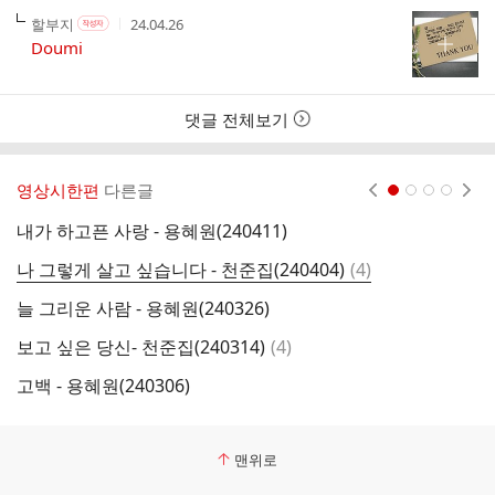
작
작
작
할부지
24.04.26
작
성
성
성
성
Doumi
자
자
시
자
본
간
인
여
댓글 전체보기
부
영상시한편
다른글
현재페이지 1
2
3
4
내가 하고픈 사랑 - 용혜원(240411)
내
댓
나 그렇게 살고 싶습니다 - 천준집(240404)
(
4
)
밀
글
늘 그리운 사람 - 용혜원(240326)
그
댓
보고 싶은 당신- 천준집(240314)
(
4
)
그
글
고백 - 용혜원(240306)
세
맨위로