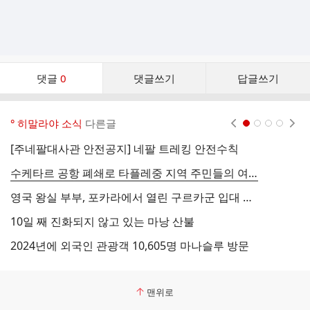
댓
댓글
0
댓글쓰기
답글쓰기
글
댓
글
° 히말라야 소식
다른글
현재페이지 1
2
3
4
리
스
[주네팔대사관 안전공지] 네팔 트레킹 안전수칙
강
트
수케타르 공항 폐쇄로 타플레중 지역 주민들의 여행 어려움 심화
A
영국 왕실 부부, 포카라에서 열린 구르카군 입대 선서식 참석
포
10일 째 진화되지 않고 있는 마낭 산불
히
2024년에 외국인 관광객 10,605명 마나슬루 방문
네
맨위로