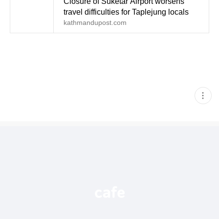
Closure of Suketar Airport worsens
travel difficulties for Taplejung locals
kathmandupost.com
현
재
게
시
글
추
가
기
능
열
기