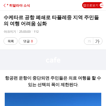
C
° 히말라야 소식
앱으로보기
A
수케타르 공항 폐쇄로 타플레중 지역 주민들
F
의 여행 어려움 심화
작
작
조
야크지기
25.03.03
112
E
성
성
회
자
시
수
글
가
글
목록
댓글
0
가
간
자
자
크
크
기
기
크
작
게
게
항공편 운항이 중단되면 주민들은 의료 여행을 할 수
있는 선택의 폭이 제한된다.