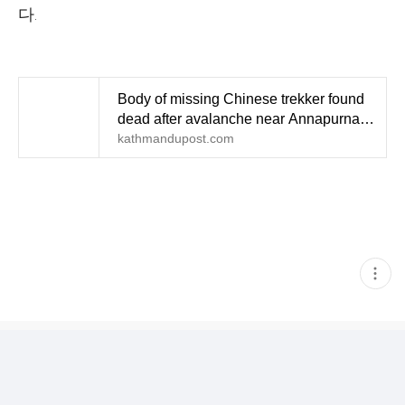
다.
Body of missing Chinese trekker found
dead after avalanche near Annapurna
Base Camp
kathmandupost.com
현
재
게
시
글
추
가
기
능
열