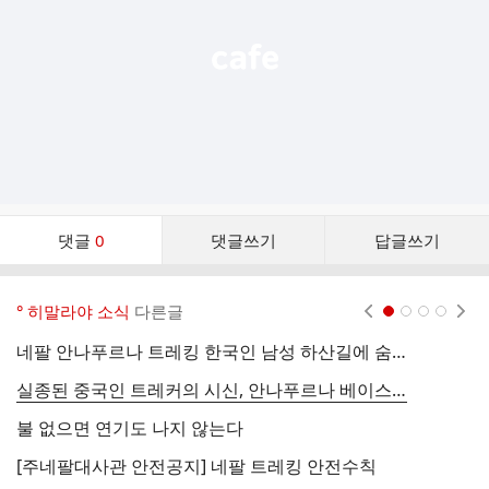
기
댓
댓글
0
댓글쓰기
답글쓰기
글
댓
글
° 히말라야 소식
다른글
현재페이지 1
2
3
4
리
스
네팔 안나푸르나 트레킹 한국인 남성 하산길에 숨져
트
실종된 중국인 트레커의 시신, 안나푸르나 베이스캠프 근처에서 눈사태로 숨진 채 발견
1
불 없으면 연기도 나지 않는다
2
[주네팔대사관 안전공지] 네팔 트레킹 안전수칙
강