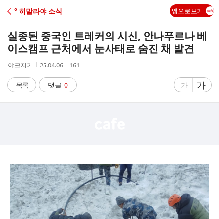
C
° 히말라야 소식
앱으로보기
A
실종된 중국인 트레커의 시신, 안나푸르나 베
F
이스캠프 근처에서 눈사태로 숨진 채 발견
작
작
조
야크지기
25.04.06
161
E
성
성
회
자
시
수
글
가
글
목록
댓글
0
가
간
자
자
크
크
기
기
크
작
게
게