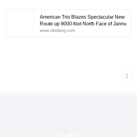
American Trio Blazes Spectacular New
Route up 9000-foot North Face of Jannu
www.climbing.com
현
재
게
시
글
추
가
기
능
열
기