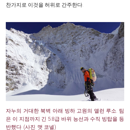
찬가지로 이것을 허위로 간주한다.
자누의 거대한 북벽 아래 빙하 고원의 앨런 루소. 팀
은 이 지점까지 긴 5.8급 바위 능선과 수직 빙탑을 등
반했다. (사진: 맷 코넬)