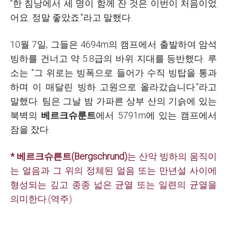
"한 침낭에서 세 명이 함께 잔 것은 이번이 처음이었
어요. 정말 좋았죠."라고 말했다.
10월 7일, 그들은 4694m의 캠프에서 출발하여 암석
빙하를 건너고 약 5.8급의 바위 지대를 등반했다. 루
소는 "그 위로는 빙폭으로 들어가 수직 빙탑을 통과
하며 이 매달린 빙하 고원으로 올라갔습니다."라고
말했다. 팀은 그날 밤 가파른 상부 산의 기슭에 있는
북벽의
베르크슈룬트
에서 5791m에 있는 캠프에서
잠을 잤다.
* 베르크슈른트(Bergschrund)
는 산악 빙하의 움직이
는 얼음과 그 위의 정체된 얼음 또는 만년설 사이에
형성되는 깊고 종종 넓은 균열 또는 일련의 균열을
의미한다.(역주)