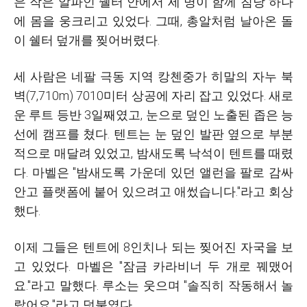
은 작은 알파인 쉘터 안에서 세 명이 함께 침낭 하나
에 몸을 웅크리고 있었다. 그때, 총알처럼 날아온 돌
이 쉘터 덮개를 찢어버렸다.
세 사람은 네팔 극동 지역 캉첸중가 히말의 자누 북
벽(7,710m) 7010미터 상공에 자리 잡고 있었다. 새로
운 루트 등반 3일째였고, 눈으로 덮인 노출된 좁은 능
선에 캠프를 쳤다. 텐트는 눈 덮인 발판 옆으로 부분
적으로 매달려 있었고, 밤새도록 낙석이 텐트를 때렸
다. 마벨은 "밤새도록 가운데 있던 앨런을 팔로 감싸
안고 플랫폼에 붙어 있으려고 애썼습니다."라고 회상
했다.
이제 그들은 텐트에 8인치나 되는 찢어진 자국을 보
고 있었다. 마벨은 "잠금 카라비너 두 개로 꿰맸어
요."라고 말했다. 루소는 웃으며 "솔직히 작동해서 놀
랐어요."라고 덧붙였다.