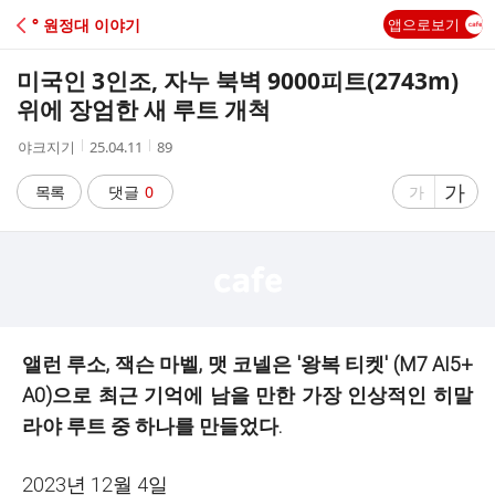
C
° 원정대 이야기
앱으로보기
A
미국인 3인조, 자누 북벽 9000피트(2743m)
F
위에 장엄한 새 루트 개척
작
작
조
야크지기
25.04.11
89
E
성
성
회
자
시
수
글
가
글
목록
댓글
0
가
간
자
자
크
크
기
기
크
작
게
게
앨런 루소, 잭슨 마벨, 맷 코넬은 '왕복 티켓' (M7 AI5+
A0)으로 최근 기억에 남을 만한 가장 인상적인 히말
라야 루트 중 하나를 만들었다.
2023년 12월 4일