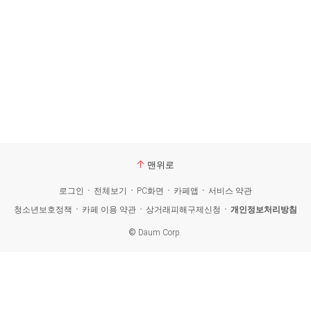
맨위로
로그인
전체보기
PC화면
카페앱
서비스 약관
청소년보호정책
카페 이용 약관
상거래피해구제신청
개인정보처리방침
©
Daum Corp.
카
페
검