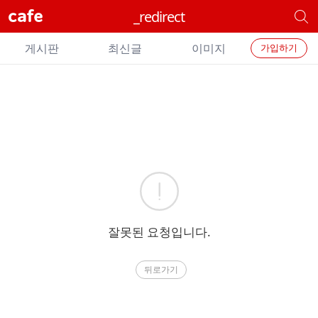
cafe
_redirect
개
별
개
카
게시판
최신글
이미지
가입하기
별
페
검
카
색
페
메
에
뉴
러
잘못된 요청입니다.
뒤로가기