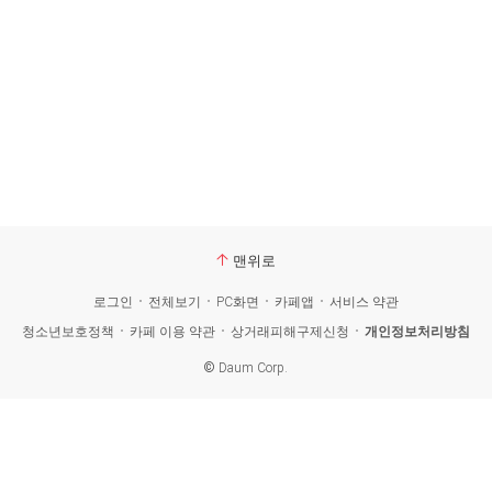
맨위로
로그인
전체보기
PC화면
카페앱
서비스 약관
청소년보호정책
카페 이용 약관
상거래피해구제신청
개인정보처리방침
©
Daum Corp.
카
페
검