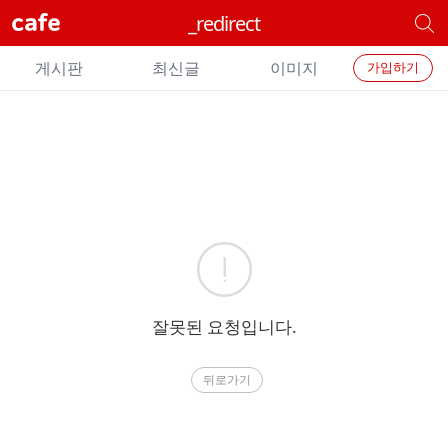
cafe
_redirect
개
별
개
카
게시판
최신글
이미지
가입하기
별
페
검
카
색
페
메
에
뉴
러
잘못된 요청입니다.
뒤로가기