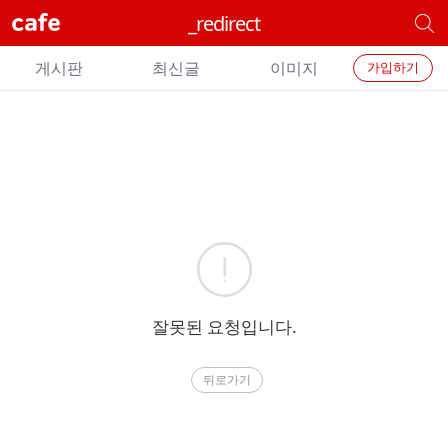
cafe
_redirect
개
별
개
카
게시판
최신글
이미지
가입하기
별
페
검
카
색
페
메
에
뉴
러
잘못된 요청입니다.
뒤로가기