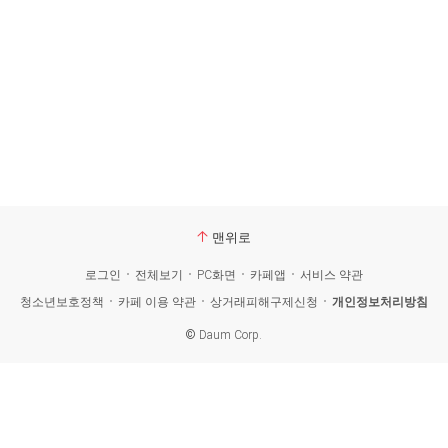
맨위로
로그인
전체보기
PC화면
카페앱
서비스 약관
청소년보호정책
카페 이용 약관
상거래피해구제신청
개인정보처리방침
©
Daum Corp.
카
페
검