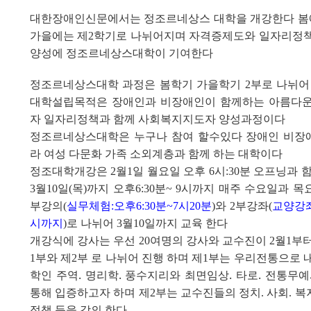
대한장애인신문에서는 정조르네상스 대학을 개강한다 봄
가을에는 제
학기로 나뉘어지며 자격증제도와 일자리정
2
양성에 정조르네상스대학이 기여한다
정조르네상스대학 과정은 봄학기 가을학기 2부로 나뉘어
대학설립목적은 장애인과 비장애인이 함께하는 아름다
자 일자리정책과 함께 사회복지지도자 양성과정이다
정조르네상스대학은 누구나 참여 할수있다 장애인 비장
라 여성 다문화 가족 소외계층과 함께 하는 대학이다
정조대학개강은
월
일 월요일 오후
시
분 오프닝과 
2
1
6
:30
월
일
목
까지 오후
분
시까지 매주 수요일과 목
3
10
(
)
6:30
~ 9
부강의
실무체험
오후
분
시
분
와
부강좌
교양강
(
:
6:30
~7
20
)
2
(
시까지
로 나뉘어
월
일까지 교육 한다
)
3
10
개강식에 강사는 우선
여명의 강사와 교수진이
월
부
20
2
1
부와 제
부 로 나뉘어 진행 하며 제
부는 우리전통으로 
1
2
1
학인 주역. 명리학. 풍수지리와 최면임상. 타로. 전통무
통해 입증하고자 하며 제
부는 교수진들의 정치
사회
복
2
.
.
정책 등을 강의 한다