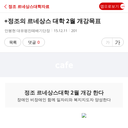
C
정조 르네상스대학자료
앱으로보기
A
+정조의 르네상스 대학 2월 개강목표
F
작
작
조
안봉현 대유평진떼배기단장
15.12.11
201
성
성
회
E
자
시
수
글
가
글
목록
댓글
0
가
간
자
자
크
크
기
기
크
작
게
게
정조 르네상스대학 2월 개강 한다
장애인 비장애인 함께 일자리와 복지지도자 양성한다