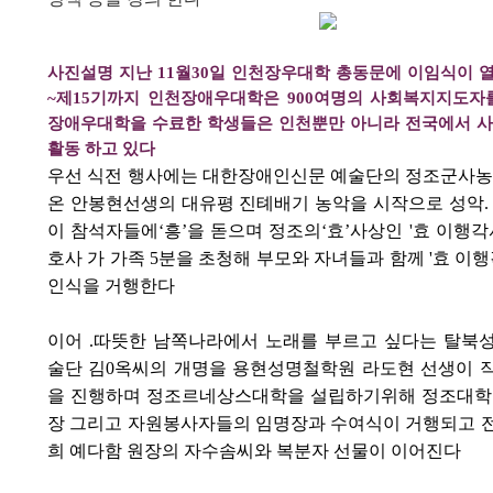
사진설명 지난
11
월
30
일 인천장우대학 총동문에 이임식이 
~제
15
기까지 인천장애우대학은
900
여명의 사회복지지도자
장애우대학을 수료한 학생들은 인천뿐만 아니라 전국에서 
활동 하고 있다
우선 식전 행사에는 대한장애인신문 예술단의 정조군사농
온 안봉현선생의 대유평 진톄배기 농악을 시작으로 성악
이 참석자들에
‘
흥
’
을 돋으며 정조의
‘
효
’
사상인 '효 이행각
호사 가 가족
5
분을 초청해 부모와 자녀들과 함께 '효 이행
인식을 거행한다
이어 .따뜻한 남쪽나라에서 노래를 부르고 싶다는 탈북
술단 김0
옥씨의 개명을 용현성명철학원 라도현 선생이 
을 진행하며 정조르네상스대학을 설립하기위해 정조대학
장 그리고 자원봉사자들의 임명장과 수여식이 거행되고 
희 예다함 원장의 자수솜씨와 복분자 선물이 이어진다