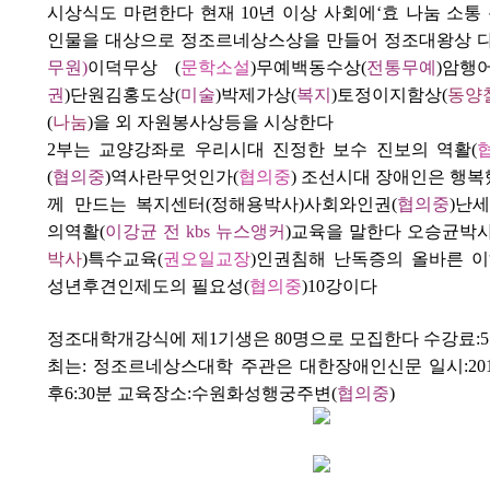
시상식도 마련한다 현재
10
년 이상 사회에
‘
효 나눔 소통
인물을 대상으로 정조르네상스상을 만들어 정조대왕상 
무원
)
이덕무상
(
문학소설
)
무예백동수상
(
전통무예
)
암행
권
)
단원김홍도상
(
미술
)
박제가상
(
복지
)토정이지함상(
동양
(
나눔
)
을 외 자원봉사상등을 시상한다
2
부는 교양강좌로
우리시대 진정한 보수 진보의 역활
(
(
협의중
)
역사란무엇인가
(
협의중
)
조선시대 장애인은 행복
께 만드는 복지센터
(
정해용박사
)
사회와인권
(
협의중
)
난세
의역활
(
이강균 전
kbs
뉴스앵커
)
교육을 말한다 오승균박
박사
)
특수교육
(
권오일교장
)
인권침해 난독증의 올바른 
성년후견인제도의 필요성
(
협의중
)10
강이다
정조대학개강식에 제
1
기생은
80
명으로 모집한다 수강료
:5
최는
:
정조르네상스대학
주관은 대한장애인신문
일시
:20
후
6:30
분
교육장소
:
수원화성행궁주변
(
협의중
)