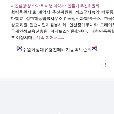
사진설명
:
정조의
‘
효 이행 계약서
“
만들기 추진위원회
협력후원사
:
효 계약서 추진위원회
.
정조군사농악 백두통
다학교 정헌합동법률사무소
.
한국정신과학연구소. 한국
상교육원 인천시민자원봉사회. 인천장애우대학 그레이
국제인성교육진흥원 파낙토스뇌통합센타, 대한난독증
조
여성시대
,,
계속 이어서......
수원화성대유평진떼배기농악보존회
현
재
게
시
글
추
가
기
능
열
기