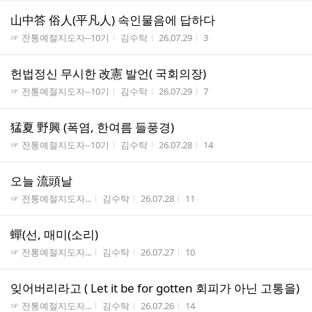
山中答 俗人(平凡人) 속인물음에 답하다
게시판명
작성자
작성시간
조회수
☞ 전통예절지도자--10기
김수탁
26.07.29
3
헌법정신 무시한 改憲 발언( 국회의장)
게시판명
작성자
작성시간
조회수
☞ 전통예절지도자--10기
김수탁
26.07.29
7
猛夏 野興 (폭염, 한여름 들풍경)
게시판명
작성자
작성시간
조회수
☞ 전통예절지도자--10기
김수탁
26.07.28
14
오늘 流頭날
게시판명
작성자
작성시간
조회수
☞ 전통예절지도자...
김수탁
26.07.28
11
蟬(선, 매미(소리)
게시판명
작성자
작성시간
조회수
☞ 전통예절지도자...
김수탁
26.07.27
10
잊어버리라고 ( Let it be for gotten 회피가 아닌 고통을)
게시판명
작성자
작성시간
조회수
☞ 전통예절지도자...
김수탁
26.07.26
14