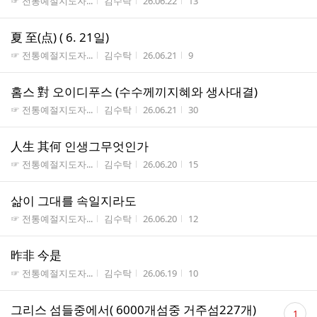
게시판명
작성자
작성시간
조회수
☞ 전통예절지도자...
김수탁
26.06.22
13
夏 至(点) ( 6. 21일)
게시판명
작성자
작성시간
조회수
☞ 전통예절지도자...
김수탁
26.06.21
9
홈스 對 오이디푸스 (수수께끼지혜와 생사대결)
게시판명
작성자
작성시간
조회수
☞ 전통예절지도자...
김수탁
26.06.21
30
人生 其何 인생그무엇인가
게시판명
작성자
작성시간
조회수
☞ 전통예절지도자...
김수탁
26.06.20
15
삶이 그대를 속일지라도
게시판명
작성자
작성시간
조회수
☞ 전통예절지도자...
김수탁
26.06.20
12
昨非 今是
게시판명
작성자
작성시간
조회수
☞ 전통예절지도자...
김수탁
26.06.19
10
댓
그리스 섬들중에서( 6000개섬중 거주섬227개)
1