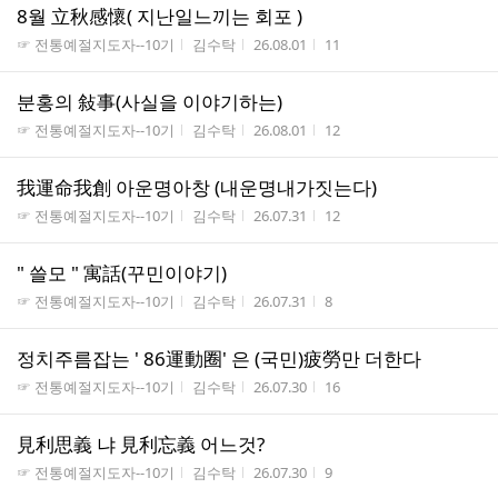
8월 立秋感懷( 지난일느끼는 회포 )
게시판명
작성자
작성시간
조회수
☞ 전통예절지도자--10기
김수탁
26.08.01
11
분홍의 敍事(사실을 이야기하는)
게시판명
작성자
작성시간
조회수
☞ 전통예절지도자--10기
김수탁
26.08.01
12
我運命我創 아운명아창 (내운명내가짓는다)
게시판명
작성자
작성시간
조회수
☞ 전통예절지도자--10기
김수탁
26.07.31
12
" 쓸모 " 寓話(꾸민이야기)
게시판명
작성자
작성시간
조회수
☞ 전통예절지도자--10기
김수탁
26.07.31
8
정치주름잡는 ' 86運動圈' 은 (국민)疲勞만 더한다
게시판명
작성자
작성시간
조회수
☞ 전통예절지도자--10기
김수탁
26.07.30
16
見利思義 냐 見利忘義 어느것?
게시판명
작성자
작성시간
조회수
☞ 전통예절지도자--10기
김수탁
26.07.30
9