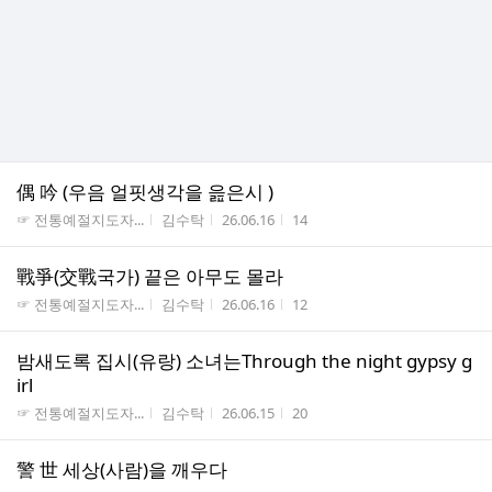
偶 吟 (우음 얼핏생각을 읊은시 )
게시판명
작성자
작성시간
조회수
☞ 전통예절지도자...
김수탁
26.06.16
14
戰爭(交戰국가) 끝은 아무도 몰라
게시판명
작성자
작성시간
조회수
☞ 전통예절지도자...
김수탁
26.06.16
12
밤새도록 집시(유랑) 소녀는Through the night gypsy g
irl
게시판명
작성자
작성시간
조회수
☞ 전통예절지도자...
김수탁
26.06.15
20
警 世 세상(사람)을 깨우다