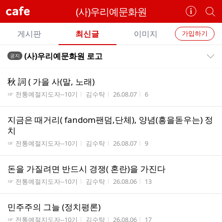
cafe
(사)우리예문화원
카
개
페
별
개
정
카
게시판
최신글
이미지
가입하기
보
별
페
전
전
보
검
(사)우리예문화원 로고
공지
카
공지목록 펼치기/접기
체
기
색
체
페
글
글
秋 詞 ( 가을 사(말, 노래)
리
메
게시판명
작성자
작성시간
조회수
☞ 전통예절지도자--10기
김수탁
26.08.07
6
스
뉴
트
지금은 때거리( fandom팬덤,단체), 양념(흥을돋우는) 정
치
게시판명
작성자
작성시간
조회수
☞ 전통예절지도자--10기
김수탁
26.08.07
9
돈을 가질려면 반드시 경쟁( 혼란)을 가진다
게시판명
작성자
작성시간
조회수
☞ 전통예절지도자--10기
김수탁
26.08.06
13
민주주의 그늘 (정치평론)
게시판명
작성자
작성시간
조회수
☞ 전통예절지도자--10기
김수탁
26.08.06
17