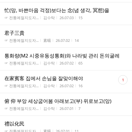
忙(망, 바쁜마음 걱정)보다는 念(념 생각, 冥想)을
게시판명
작성자
작성시간
조회수
☞ 전통예절지도자...
김수탁
26.07.03
15
君子三貴
게시판명
작성자
작성시간
조회수
☞ 전통예절지도자...
素暘
26.07.02
14
통화량(M2 시중유동성통화)와 나라빚 관리 돈의굴레
게시판명
작성자
작성시간
조회수
☞ 전통예절지도자...
김수탁
26.07.02
65
댓
在家賓客 집에서 손님을 잘맞이해야
1
글
게시판명
작성자
작성시간
조회수
☞ 전통예절지도자...
김수탁
26.07.02
16
수
俯 仰 부앙 세상굽어봄 아래보고(부) 위로보고(앙)
게시판명
작성자
작성시간
조회수
☞ 전통예절지도자...
김수탁
26.07.01
7
禮以化民
게시판명
작성자
작성시간
조회수
☞ 전통예절지도자...
素暘
26.07.01
11