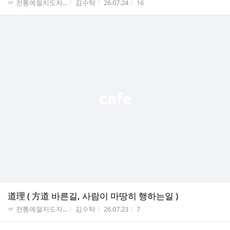
게시판명
작성자
작성시간
조회수
☞ 전통예절지도자...
김수탁
26.07.24
16
道理 ( 方道 바른길, 사람이 마땅히 행하는일 )
게시판명
작성자
작성시간
조회수
☞ 전통예절지도자...
김수탁
26.07.23
7