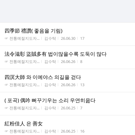
四季節 禮讚( 좋음을 기림)
게시판명
작성자
작성시간
조회수
☞ 전통예절지도자...
김수탁
26.06.30
17
法令滋彰 盜賊多有 법이많을수록 도둑이 많다
게시판명
작성자
작성시간
조회수
☞ 전통예절지도자...
김수탁
26.06.26
8
四溟大師 와 이예야스 의길을 걷다
게시판명
작성자
작성시간
조회수
☞ 전통예절지도자...
김수탁
26.06.26
13
( 포곡) 偶吟 뻐꾸기우는 소리 우연히읊다
게시판명
작성자
작성시간
조회수
☞ 전통예절지도자...
김수탁
26.06.25
7
紅粉佳人 은 善女
게시판명
작성자
작성시간
조회수
☞ 전통예절지도자...
김수탁
26.06.25
16