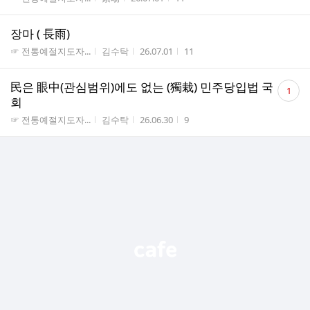
장마 ( 長雨)
게시판명
작성자
작성시간
조회수
☞ 전통예절지도자...
김수탁
26.07.01
11
댓
民은 眼中(관심범위)에도 없는 (獨栽) 민주당입법 국
1
글
회
수
게시판명
작성자
작성시간
조회수
☞ 전통예절지도자...
김수탁
26.06.30
9