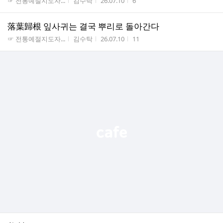
게시판명
작성자
작성시간
조회수
☞ 전통예절지도자...
김수탁
26.07.10
6
落葉歸根 잎사귀는 결국 뿌리로 돌아간다
게시판명
작성자
작성시간
조회수
☞ 전통예절지도자...
김수탁
26.07.10
11