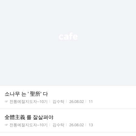
소나무 는 ' 聖所' 다
게시판명
작성자
작성시간
조회수
☞ 전통예절지도자--10기
김수탁
26.08.02
11
全體主義 를 잘살펴야
게시판명
작성자
작성시간
조회수
☞ 전통예절지도자--10기
김수탁
26.08.02
13