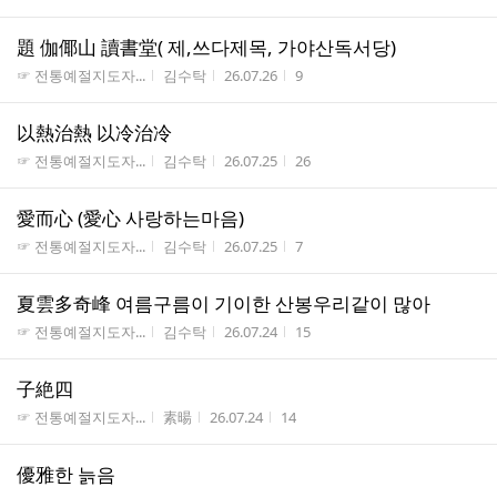
題 伽倻山 讀書堂( 제,쓰다제목, 가야산독서당)
게시판명
작성자
작성시간
조회수
☞ 전통예절지도자...
김수탁
26.07.26
9
以熱治熱 以冷治冷
게시판명
작성자
작성시간
조회수
☞ 전통예절지도자...
김수탁
26.07.25
26
愛而心 (愛心 사랑하는마음)
게시판명
작성자
작성시간
조회수
☞ 전통예절지도자...
김수탁
26.07.25
7
夏雲多奇峰 여름구름이 기이한 산봉우리같이 많아
게시판명
작성자
작성시간
조회수
☞ 전통예절지도자...
김수탁
26.07.24
15
子絶四
게시판명
작성자
작성시간
조회수
☞ 전통예절지도자...
素暘
26.07.24
14
優雅한 늙음