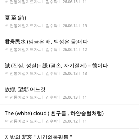
게시판명
작성자
작성시간
조회수
☞ 전통예절지도자...
김수탁
26.06.15
11
夏 至 (詩)
게시판명
작성자
작성시간
조회수
☞ 전통예절지도자...
김수탁
26.06.14
15
君舟民水 (임금은 배, 백성은 물)이다
게시판명
작성자
작성시간
조회수
☞ 전통예절지도자...
김수탁
26.06.14
12
誠 (진실, 성실)= 謙 (겸손, 자기절제) = 德이다
게시판명
작성자
작성시간
조회수
☞ 전통예절지도자...
김수탁
26.06.13
13
故鄕, 望鄕 어느것
게시판명
작성자
작성시간
조회수
☞ 전통예절지도자...
김수탁
26.06.13
11
The (white) cloud ( 흰구름 , 하얀솜털처럼)
게시판명
작성자
작성시간
조회수
☞ 전통예절지도자...
김수탁
26.06.12
11
지방의 悲哀 " 시간의불평등 "