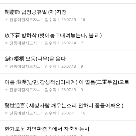
制憲節 법정공휴일 (재)지정
게시판명
작성자
작성시간
조회수
☞ 전통예절지도자...
김수탁
26.07.15
16
放下着 방하착 (벗어놓고내려놓는다, 불교 )
게시판명
작성자
작성시간
조회수
☞ 전통예절지도자...
김수탁
26.07.14
7
(詠) 梧桐 오동(나무)을 읊다
게시판명
작성자
작성시간
조회수
☞ 전통예절지도자...
김수탁
26.07.13
9
여름 浪漫(낭만,감성적심리세계) 이 열돔(二重두겹)으로
게시판명
작성자
작성시간
조회수
☞ 전통예절지도자...
김수탁
26.07.13
9
警世通言 ( 세상사람 깨우는소리 전하니 좀들어봐요 )
게시판명
작성자
작성시간
조회수
☞ 전통예절지도자...
김수탁
26.07.11
16
한가로운 자연환경속에서 자축하는시