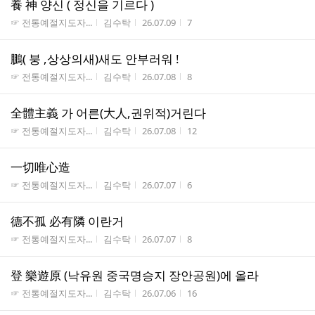
養 神 양신 ( 정신을 기르다 )
게시판명
작성자
작성시간
조회수
☞ 전통예절지도자...
김수탁
26.07.09
7
鵬( 붕 ,상상의새)새도 안부러워 !
게시판명
작성자
작성시간
조회수
☞ 전통예절지도자...
김수탁
26.07.08
8
全體主義 가 어른(大人,권위적)거린다
게시판명
작성자
작성시간
조회수
☞ 전통예절지도자...
김수탁
26.07.08
12
一切唯心造
게시판명
작성자
작성시간
조회수
☞ 전통예절지도자...
김수탁
26.07.07
6
德不孤 必有隣 이란거
게시판명
작성자
작성시간
조회수
☞ 전통예절지도자...
김수탁
26.07.07
8
登 樂遊原 (낙유원 중국명승지 장안공원)에 올라
게시판명
작성자
작성시간
조회수
☞ 전통예절지도자...
김수탁
26.07.06
16