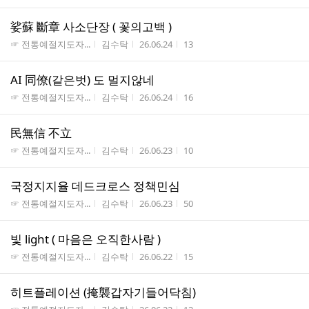
娑蘇 斷章 사소단장 ( 꽃의고백 )
게시판명
작성자
작성시간
조회수
☞ 전통예절지도자...
김수탁
26.06.24
13
AI 同僚(같은벗) 도 멀지않네
게시판명
작성자
작성시간
조회수
☞ 전통예절지도자...
김수탁
26.06.24
16
民無信 不立
게시판명
작성자
작성시간
조회수
☞ 전통예절지도자...
김수탁
26.06.23
10
국정지지율 데드크로스 정책민심
게시판명
작성자
작성시간
조회수
☞ 전통예절지도자...
김수탁
26.06.23
50
빛 light ( 마음은 오직한사람 )
게시판명
작성자
작성시간
조회수
☞ 전통예절지도자...
김수탁
26.06.22
15
히트플레이션 (掩襲갑자기들어닥침)