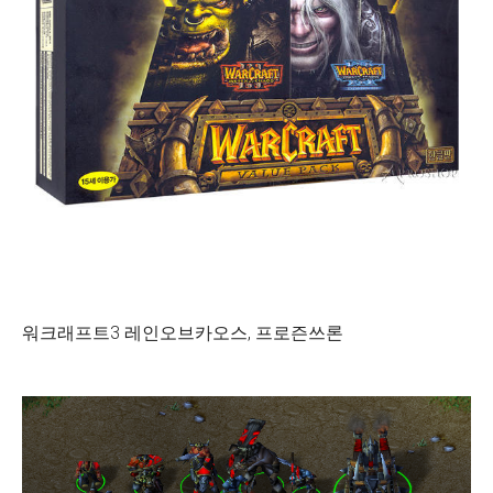
워크래프트3 레인오브카오스, 프로즌쓰론