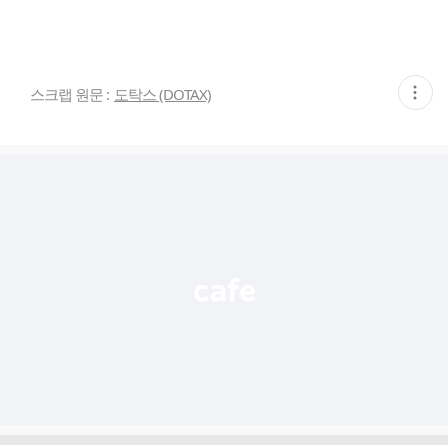
현
스크랩 원문 :
도탁스 (DOTAX)
재
게
시
글
추
가
기
능
열
기