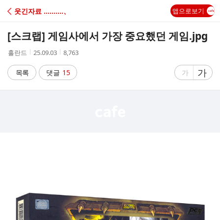
C
웃긴자료 ‥‥‥‥‥、
앱으로보기
A
[스크랩]
게임사에서 가장 중요했던 게임.jpg
F
작
작
조
홀란드
25.09.03
8,763
성
성
회
E
자
시
수
글
가
글
목록
댓글
15
가
간
자
자
크
크
기
기
크
작
게
게