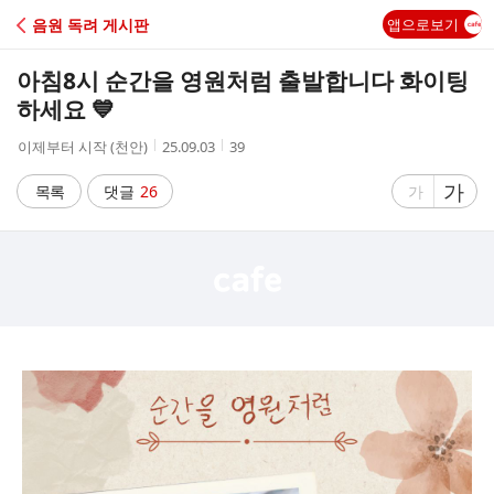
C
음원 독려 게시판
앱으로보기
A
아침8시 순간을 영원처럼 출발합니다 화이팅
F
하세요 💙
작
작
조
이제부터 시작 (천안)
25.09.03
39
E
성
성
회
자
시
수
글
가
글
목록
댓글
26
가
간
자
자
크
크
기
기
크
작
게
게