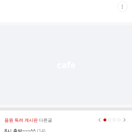
현
재
게
시
글
추
가
기
능
열
기
음원 독려 게시판
다른글
현재페이지 1
2
3
4
댓
8시 출발~~~^^
(
14
)
8