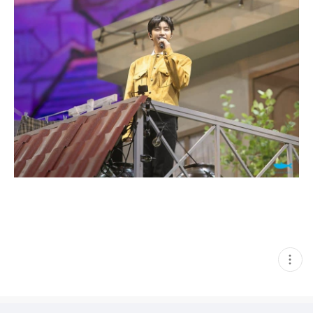
현
재
게
시
글
추