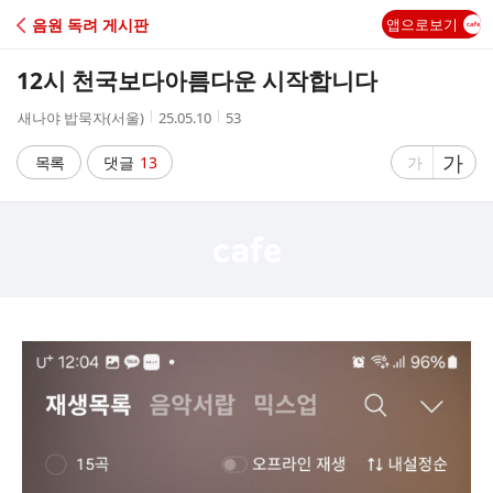
C
음원 독려 게시판
앱으로보기
A
12시 천국보다아름다운 시작합니다
F
작
작
조
새나야 밥묵자(서울)
25.05.10
53
성
성
회
E
자
시
수
글
가
글
목록
댓글
13
가
간
자
자
크
크
기
기
크
작
게
게