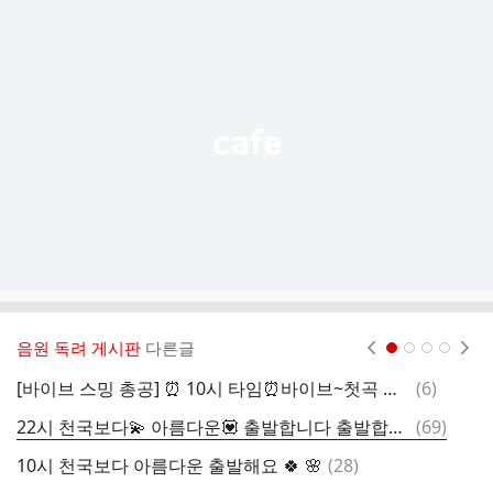
추
가
기
능
열
기
음원 독려 게시판
다른글
현재페이지 1
2
3
4
댓
[바이브 스밍 총공] ⏰️ 10시 타임⏰️바이브~첫곡 천국보다 아름다운 부터 출발~바이브 스밍 함께해요
(
6
)
글
댓
22시 천국보다💫 아름다운💟 출발합니다 출발합니다 수고하셨습니다 웅나잇 💤웅나잇 하세요 🙆‍♂️💙💕
(
69
)
글
댓
10시 천국보다 아름다운 출발해요 🍀 🌸
(
28
)
글