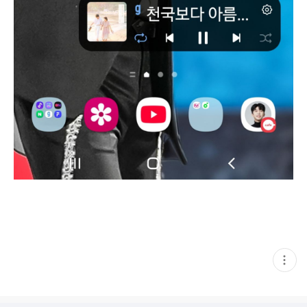
현
재
게
시
글