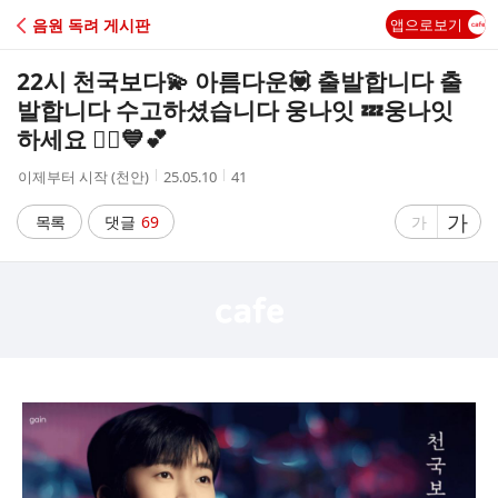
C
음원 독려 게시판
앱으로보기
A
22시 천국보다💫 아름다운💟 출발합니다 출
F
발합니다 수고하셨습니다 웅나잇 💤웅나잇
하세요 🙆‍♂️💙💕
E
작
작
조
이제부터 시작 (천안)
25.05.10
41
성
성
회
자
시
수
글
가
글
목록
댓글
69
가
간
자
자
크
크
기
기
크
작
게
게