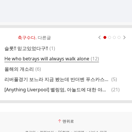
축구수다.
다른글
현재페이지 1
2
3
4
댓
슬롯!! 믿고있었다구!!
(
1
)
오
글
댓
He who betrays will always walk alone
(
12
)
아
글
댓
올해의 개소리
(
6
)
[
글
댓
리버풀경기 보느라 지금 봤는데 반더벤 푸스카스골 넣었네요?? ㄷㄷㄷㄷㄷㄷㄷ
(
5
)
글
댓
[Anything Liverpool] 벨링엄, 아놀드에 대한 야유는 단지 집중을 흐트리려는 것 뿐이다
(
21
)
삭
글
맨위로