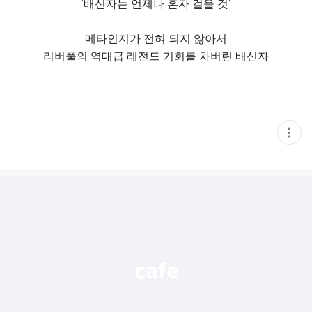
"배신자는 언제나 혼자 걸을 것"
메타인지가 전혀 되지 않아서
리버풀의 역대급 레전드 기회를 차버린 배신자
현
재
게
시
글
추
가
기
능
열
기