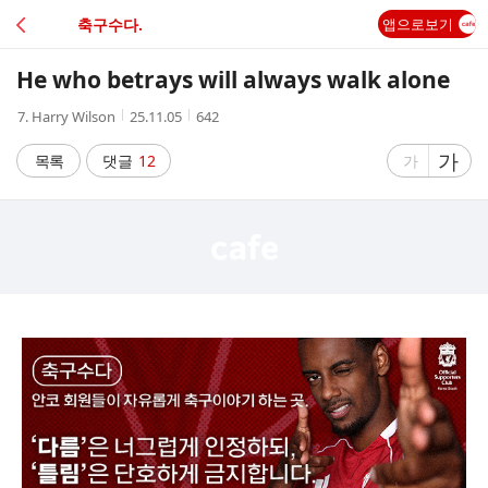
C
축구수다.
앱으로보기
A
He who betrays will always walk alone
F
작
작
조
7. Harry Wilson
25.11.05
642
성
성
회
E
자
시
수
글
가
글
목록
댓글
12
가
간
자
자
크
크
기
기
크
작
게
게